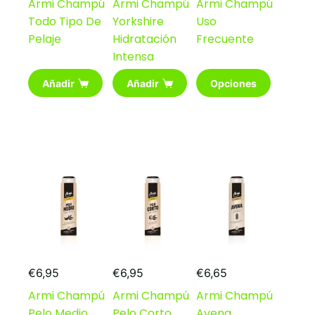
Armi Champú
Armi Champú
Armi Champú
precios
Todo Tipo De
Yorkshire
Uso
desde
€7,25
Pelaje
Hidratación
Frecuente
hasta
Intensa
€13,90
Este
Añadir
Añadir
Opciones
producto
tiene
múltiples
variantes.
Las
opciones
se
pueden
elegir
en
la
página
de
producto
€
6,95
€
6,95
€
6,65
Armi Champú
Armi Champú
Armi Champú
Pelo Medio
Pelo Corto
Avena