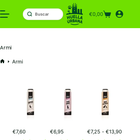
Saltar
al
€
0,00
contenido
Carro
de
compra
Armi
Armi
Inicio
Rango
€
7,60
€
6,95
€
7,25
-
€
13,90
de