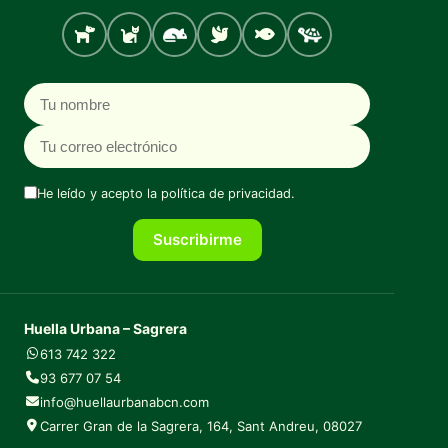
Perro
Gato
Roedores
Aves
Peces
Tortugas
Nombre
Correo electrónico
He leído y acepto la
política de privacidad
.
Suscribirme
Huella Urbana – Sagrera
613 742 322
93 677 07 54
info@huellaurbanabcn.com
Carrer Gran de la Sagrera, 164, Sant Andreu, 08027