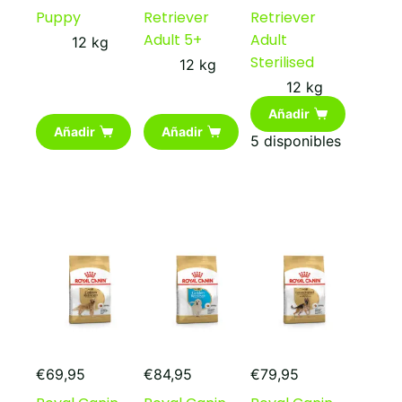
Puppy
Retriever
Retriever
Adult 5+
Adult
12 kg
Sterilised
12 kg
12 kg
Añadir
Añadir
Añadir
5 disponibles
€
69,95
€
84,95
€
79,95