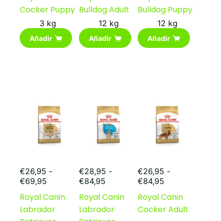
Cocker Puppy
Bulldog Adult
Bulldog Puppy
3 kg
12 kg
12 kg
Añadir
Añadir
Añadir
€
26,95
-
€
28,95
-
€
26,95
-
Rango
Rango
Rango
€
69,95
€
84,95
€
84,95
de
de
de
Royal Canin
Royal Canin
Royal Canin
precios:
precios:
precios:
Labrador
Labrador
Cocker Adult
desde
desde
desde
€26,95
€28,95
€26,95