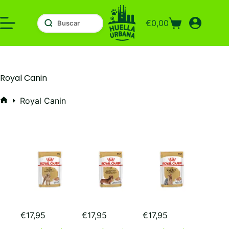
Saltar
al
€
0,00
contenido
Carro
de
compra
Royal Canin
Royal Canin
Inicio
€
17,95
€
17,95
€
17,95