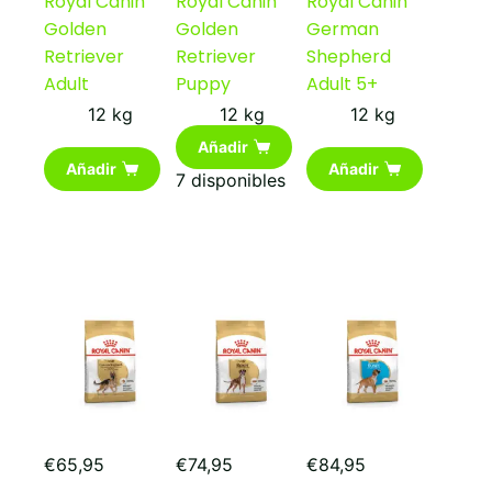
Royal Canin
Royal Canin
Royal Canin
Golden
Golden
German
Retriever
Retriever
Shepherd
Adult
Puppy
Adult 5+
12 kg
12 kg
12 kg
Añadir
Añadir
Añadir
7 disponibles
€
65,95
€
74,95
€
84,95