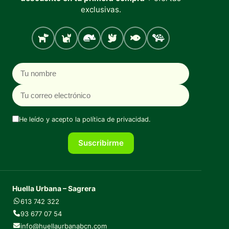
exclusivas.
Perro
Gato
Roedores
Aves
Peces
Tortugas
Nombre
Correo electrónico
He leído y acepto la
política de privacidad
.
Suscribirme
Huella Urbana – Sagrera
613 742 322
93 677 07 54
info@huellaurbanabcn.com