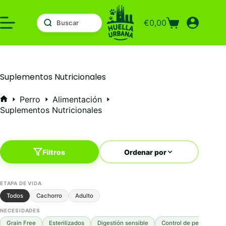
Saltar
al
€
0,00
contenido
Carro
de
compra
Suplementos Nutricionales
Perro
Alimentación
Inicio
Suplementos Nutricionales
Filtros
Ordenar por
ETAPA DE VIDA
Todos
Cachorro
Adulto
NECESIDADES
Grain Free
Esterilizados
Digestión sensible
Control de peso
Mo