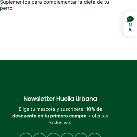
Las
Suplementos para complementar la dieta de tu
opciones
perro
se
pueden
Chat
elegir
en
la
página
de
producto
Newsletter
Huella Urbana
Elige tu mascota y suscríbete:
10% de
descuento en tu primera compra
+ ofertas
exclusivas.