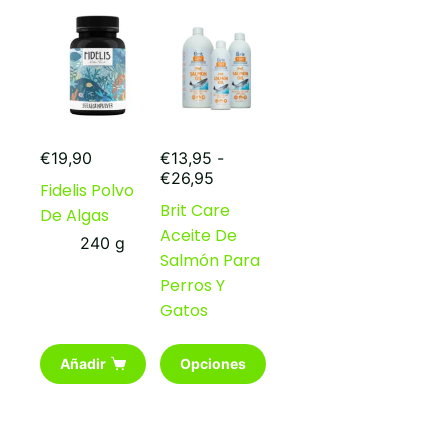
€
19,90
€
13,95
-
Rango
€
26,95
Fidelis Polvo
de
Brit Care
De Algas
precios:
Aceite De
desde
240 g
€13,95
Salmón Para
hasta
Perros Y
€26,95
Gatos
Este
Añadir
Opciones
producto
tiene
múltiples
variantes.