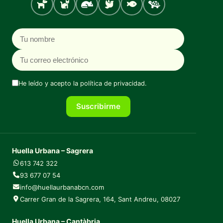
Perro
Gato
Roedores
Aves
Peces
Tortugas
Nombre
Correo electrónico
He leído y acepto la
política de privacidad
.
Suscribirme
Huella Urbana – Sagrera
613 742 322
93 677 07 54
info@huellaurbanabcn.com
Carrer Gran de la Sagrera, 164, Sant Andreu, 08027
Huella Urbana – Cantàbria