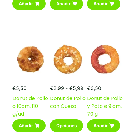
Añadir
Añadir
Añadir
Rango
€
5,50
€
2,99
-
€
5,99
€
3,50
de
Donut de Pollo
Donut de Pollo
Donut de Pollo
precios:
ø 10cm, 110
con Queso
y Pato ø 9 cm,
desde
€2,99
g/ud
70 g
hasta
Este
€5,99
Añadir
Opciones
Añadir
producto
tiene