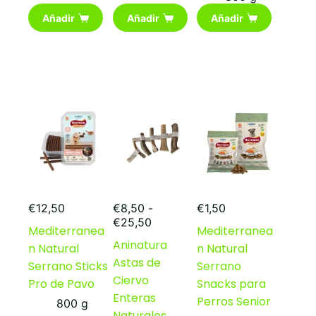
Añadir
Añadir
Añadir
€
12,50
€
8,50
-
€
1,50
Rango
€
25,50
Mediterranea
Mediterranea
de
Aninatura
n Natural
n Natural
precios:
Astas de
desde
Serrano Sticks
Serrano
€8,50
Ciervo
Pro de Pavo
Snacks para
hasta
Enteras
Perros Senior
800 g
€25,50
Naturales