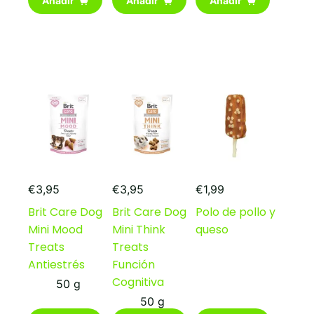
Añadir
Añadir
Añadir
€
3,95
€
3,95
€
1,99
Brit Care Dog
Brit Care Dog
Polo de pollo y
Mini Mood
Mini Think
queso
Treats
Treats
Antiestrés
Función
Cognitiva
50 g
50 g