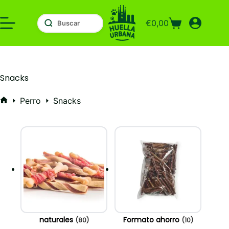
Saltar
al
€
0,00
contenido
Carro
de
compra
Snacks
Perro
Snacks
Inicio
naturales
Formato ahorro
(80)
(10)