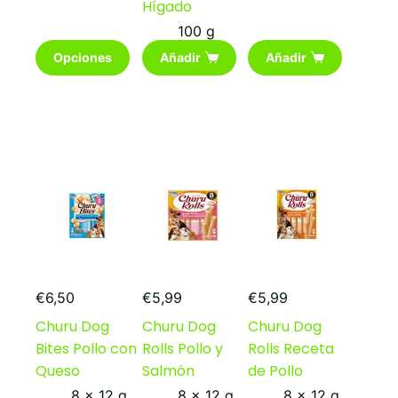
Hígado
100 g
Este
Opciones
Añadir
Añadir
producto
tiene
múltiples
variantes.
Las
opciones
se
pueden
elegir
en
la
página
de
producto
€
6,50
€
5,99
€
5,99
Churu Dog
Churu Dog
Churu Dog
Bites Pollo con
Rolls Pollo y
Rolls Receta
Queso
Salmón
de Pollo
8 x 12 g
8 x 12 g
8 x 12 g