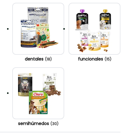
dentales
funcionales
(18)
(15)
semihúmedos
(30)