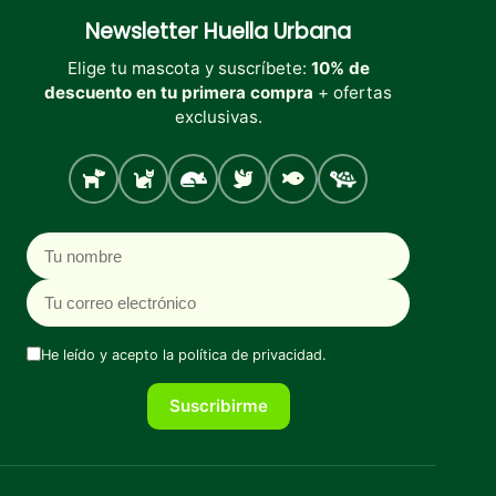
de
producto
Newsletter
Huella Urbana
Elige tu mascota y suscríbete:
10% de
descuento en tu primera compra
+ ofertas
exclusivas.
Perro
Gato
Roedores
Aves
Peces
Tortugas
Nombre
Correo electrónico
He leído y acepto la
política de privacidad
.
Suscribirme