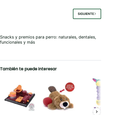
múltiples
variantes.
Las
SIGUIENTE
opciones
se
pueden
elegir
en
Snacks y premios para perro: naturales, dentales,
la
funcionales y más
página
de
producto
También te puede interesar