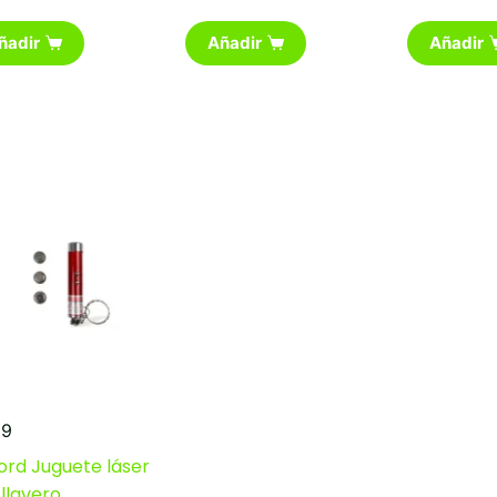
ñadir
Añadir
Añadir
99
ord Juguete láser
llavero