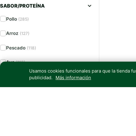
SABOR/PROTEÍNA
Pollo
(285)
Arroz
(127)
Pescado
(118)
Ave
(113)
Usamos cookies funcionales para que la tienda f
Salmón
(104)
publicidad.
Más información
Cereales
(101)
Ver más
(58)
MEDIDA