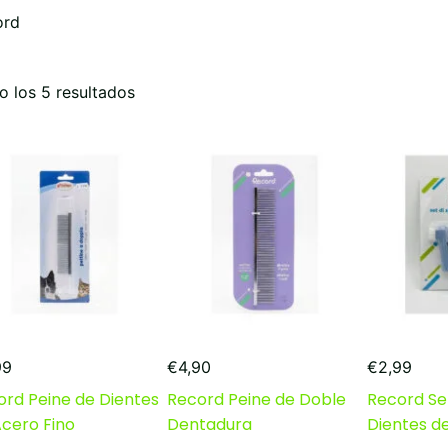
ord
Ordenado
 los 5 resultados
por
popularidad
99
€
4,90
€
2,99
ord Peine de Dientes
Record Peine de Doble
Record Set
Acero Fino
Dentadura
Dientes d