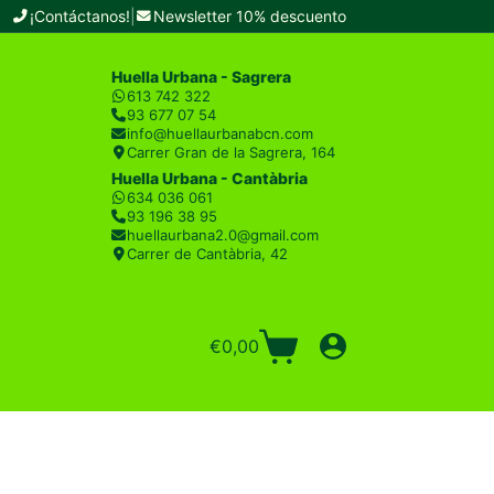
¡Contáctanos!
|
Newsletter 10% descuento
Huella Urbana - Sagrera
613 742 322
93 677 07 54
info@huellaurbanabcn.com
Carrer Gran de la Sagrera, 164
Huella Urbana - Cantàbria
634 036 061
93 196 38 95
huellaurbana2.0@gmail.com
Carrer de Cantàbria, 42
€
0,00
Carro
de
compra