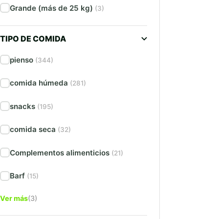
Grande (más de 25 kg)
(3)
TIPO DE COMIDA
pienso
(344)
comida húmeda
(281)
snacks
(195)
comida seca
(32)
Complementos alimenticios
(21)
Barf
(15)
Ver más
(3)