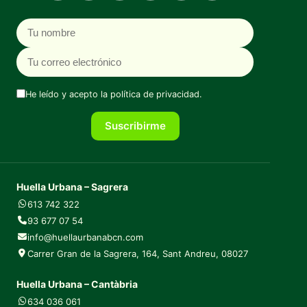
Nombre
Correo electrónico
He leído y acepto la
política de privacidad
.
Suscribirme
Huella Urbana – Sagrera
613 742 322
93 677 07 54
info@huellaurbanabcn.com
Carrer Gran de la Sagrera, 164, Sant Andreu, 08027
Huella Urbana – Cantàbria
634 036 061