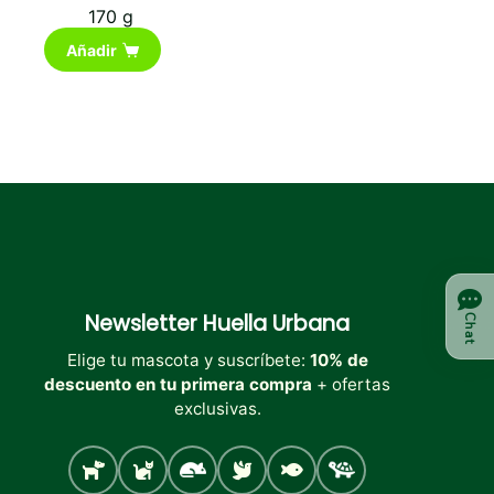
170 g
Añadir
Newsletter
Huella Urbana
Chat
Elige tu mascota y suscríbete:
10% de
descuento en tu primera compra
+ ofertas
exclusivas.
Perro
Gato
Roedores
Aves
Peces
Tortugas