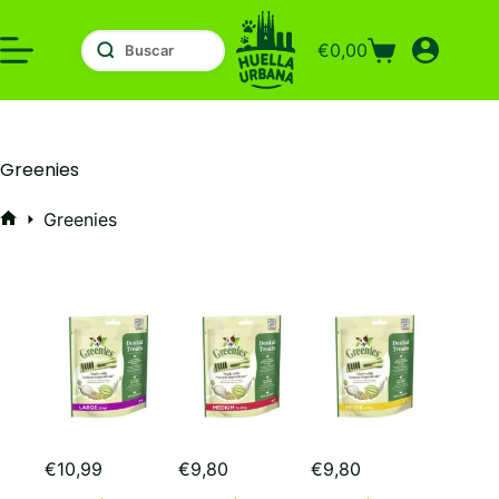
Saltar
al
€
0,00
contenido
Carro
de
compra
Greenies
Greenies
Inicio
€
10,99
€
9,80
€
9,80