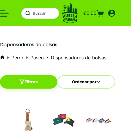
Saltar
al
€
0,00
contenido
Carro
de
compra
Dispensadores de bolsas
Perro
Paseo
Dispensadores de bolsas
Inicio
Filtros
Ordenar por