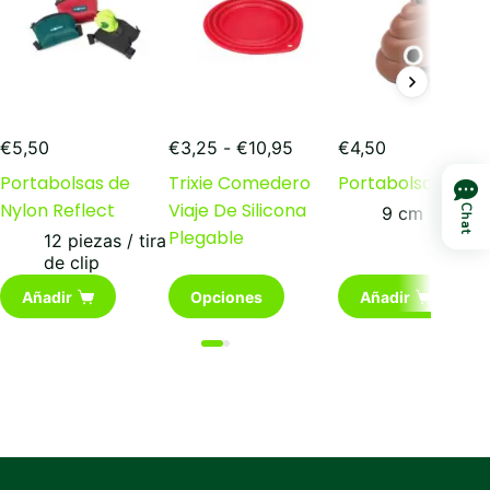
Rango
€
5,50
€
3,25
-
€
10,95
€
4,50
de
Portabolsas de
Trixie Comedero
Portabolsas Smil
precios:
Nylon Reflect
Viaje De Silicona
desde
Chat
9 cm
€3,25
Plegable
12 piezas / tira
hasta
de clip
€10,95
Este
Añadir
Opciones
Añadir
producto
tiene
múltiples
variantes.
Las
opciones
se
pueden
elegir