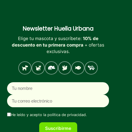
en
la
página
de
producto
Newsletter
Huella Urbana
Elige tu mascota y suscríbete:
10% de
descuento en tu primera compra
+ ofertas
exclusivas.
Perro
Gato
Roedores
Aves
Peces
Tortugas
Nombre
Correo electrónico
He leído y acepto la
política de privacidad
.
Suscribirme