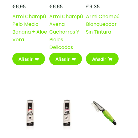
de
producto
€
6,95
€
6,65
€
9,35
Armi Champú
Armi Champú
Armi Champú
Pelo Medio
Avena
Blanqueador
Banana + Aloe
Cachorros Y
Sin Tintura
Vera
Pieles
Delicadas
Añadir
Añadir
Añadir