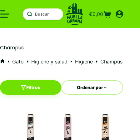
Saltar
al
€
0,00
contenido
Carro
de
compra
Champús
Gato
Higiene y salud
Higiene
Champús
Inicio
Filtros
Ordenar por