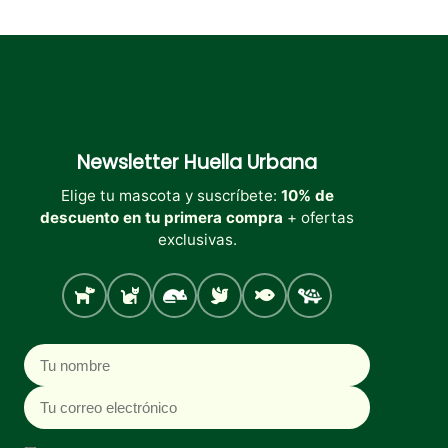
Newsletter
Huella Urbana
Elige tu mascota y suscríbete:
10% de
descuento en tu primera compra
+ ofertas
exclusivas.
Perro
Gato
Roedores
Aves
Peces
Tortugas
Nombre
Correo electrónico