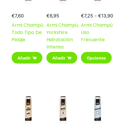
Rango
€
7,60
€
6,95
€
7,25
-
€
13,90
de
Armi Champú
Armi Champú
Armi Champú
precios
Todo Tipo De
Yorkshire
Uso
desde
€7,25
Pelaje
Hidratación
Frecuente
hasta
Intensa
€13,90
Este
Añadir
Añadir
Opciones
producto
tiene
múltiples
variantes.
Las
opciones
se
pueden
elegir
en
la
página