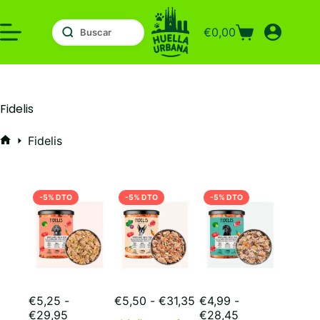
Saltar
al
€
0,00
contenido
Carro
de
compra
Fidelis
Fidelis
Inicio
-5% DTO
-5% DTO
-5% DTO
Rango
€
5,25
-
€
5,50
-
€
31,35
€
4,99
-
Rango
de
Rango
€
29,95
€
28,45