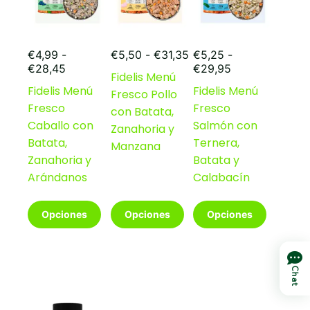
la
la
la
página
página
página
de
de
de
Rango
producto
producto
producto
€
4,99
-
€
5,50
-
€
31,35
€
5,25
-
Rango
de
Rango
€
28,45
€
29,95
Fidelis Menú
de
precios:
de
Fidelis Menú
Fidelis Menú
Fresco Pollo
precios:
desde
precios:
Fresco
Fresco
desde
€5,50
desde
con Batata,
€4,99
hasta
€5,25
Caballo con
Salmón con
Zanahoria y
hasta
€31,35
hasta
Batata,
Ternera,
Manzana
€28,45
€29,95
Zanahoria y
Batata y
Arándanos
Calabacín
Este
Este
Este
Opciones
Opciones
Opciones
producto
producto
producto
tiene
tiene
tiene
múltiples
múltiples
múltiples
variantes.
variantes.
variantes.
Chat
Las
Las
Las
opciones
opciones
opciones
se
se
se