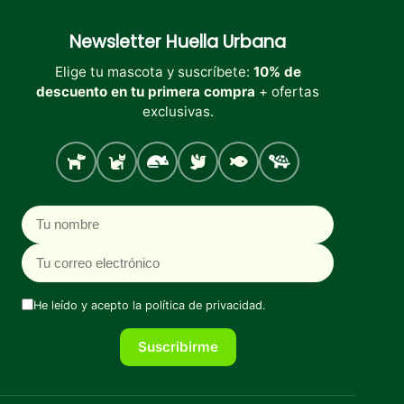
Newsletter
Huella Urbana
Elige tu mascota y suscríbete:
10% de
descuento en tu primera compra
+ ofertas
exclusivas.
Perro
Gato
Roedores
Aves
Peces
Tortugas
Nombre
Correo electrónico
He leído y acepto la
política de privacidad
.
Suscribirme