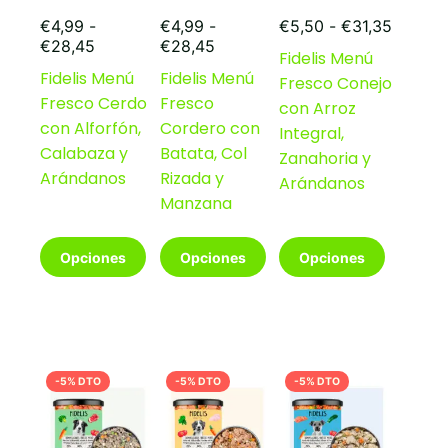
de
de
de
Rango
producto
producto
producto
€
4,99
-
€
4,99
-
€
5,50
-
€
31,35
Rango
Rango
de
€
28,45
€
28,45
Fidelis Menú
de
de
precios
Fidelis Menú
Fidelis Menú
Fresco Conejo
precios:
precios:
desde
Fresco Cerdo
Fresco
desde
desde
€5,50
con Arroz
€4,99
€4,99
hasta
con Alforfón,
Cordero con
Integral,
hasta
hasta
€31,35
Calabaza y
Batata, Col
Zanahoria y
€28,45
€28,45
Arándanos
Rizada y
Arándanos
Manzana
Este
Este
Este
Opciones
Opciones
Opciones
producto
producto
producto
tiene
tiene
tiene
múltiples
múltiples
múltiples
variantes.
variantes.
variantes.
Las
Las
Las
opciones
opciones
opciones
-5% DTO
-5% DTO
-5% DTO
se
se
se
pueden
pueden
pueden
elegir
elegir
elegir
en
en
en