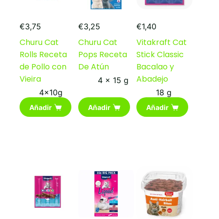
€
3,75
€
3,25
€
1,40
Churu Cat
Churu Cat
Vitakraft Cat
Rolls Receta
Pops Receta
Stick Classic
de Pollo con
De Atún
Bacalao y
Vieira
Abadejo
4 x 15 g
4x10g
18 g
Añadir
Añadir
Añadir