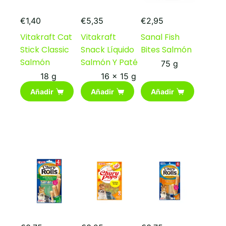
€
1,40
€
5,35
€
2,95
Vitakraft Cat
Vitakraft
Sanal Fish
Stick Classic
Snack Líquido
Bites Salmón
Salmón
Salmón Y Paté
75 g
18 g
16 x 15 g
Añadir
Añadir
Añadir