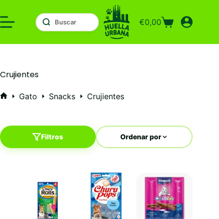
Saltar
al
€
0,00
contenido
Carro
de
compra
Crujientes
Gato
Snacks
Crujientes
Inicio
Filtros
Ordenar por