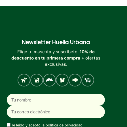
Newsletter
Huella Urbana
Elige tu mascota y suscríbete:
10% de
descuento en tu primera compra
+ ofertas
exclusivas.
Perro
Gato
Roedores
Aves
Peces
Tortugas
Nombre
Correo electrónico
He leído y acepto la
política de privacidad
.