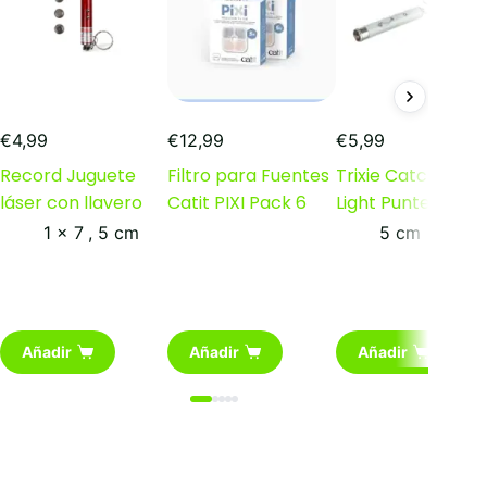
€
4,99
€
12,99
€
5,99
Record Juguete
Filtro para Fuentes
Trixie Catch the
láser con llavero
Catit PIXI Pack 6
Light Puntero LED
1 x 7
,
5 cm
5 cm
Añadir
Añadir
Añadir