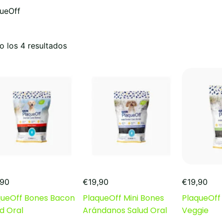
ueOff
Ordenado
 los 4 resultados
por
popularidad
,90
€
19,90
€
19,90
queOff Bones Bacon
PlaqueOff Mini Bones
PlaqueOff
d Oral
Arándanos Salud Oral
Veggie