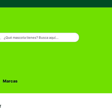
¿Qué mascota tienes? Busca aquí...
Marcas
Buscar...
f