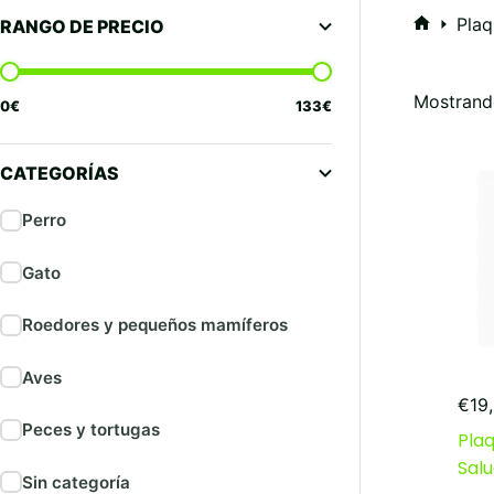
Plaq
RANGO DE PRECIO
Inicio
Mostrando
0
€
133
€
CATEGORÍAS
Perro
Gato
Roedores y pequeños mamíferos
Aves
€
19
Peces y tortugas
Pla
Salu
Sin categoría