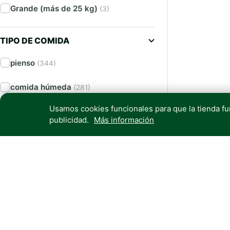
Grande (más de 25 kg)
(3)
TIPO DE COMIDA
pienso
(344)
comida húmeda
(281)
Usamos cookies funcionales para que la tienda f
snacks
(195)
publicidad.
Más información
comida seca
(32)
Complementos alimenticios
(21)
Barf
(15)
Ver más
(3)