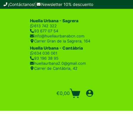
¡Contáctanos!
|
Newsletter 10% descuento
Huella Urbana - Sagrera
613 742 322
93 677 07 54
info@huellaurbanabcn.com
Carrer Gran de la Sagrera, 164
Huella Urbana - Cantàbria
634 036 061
93 196 38 95
huellaurbana2.0@gmail.com
Carrer de Cantàbria, 42
€
0,00
Carro
de
compra