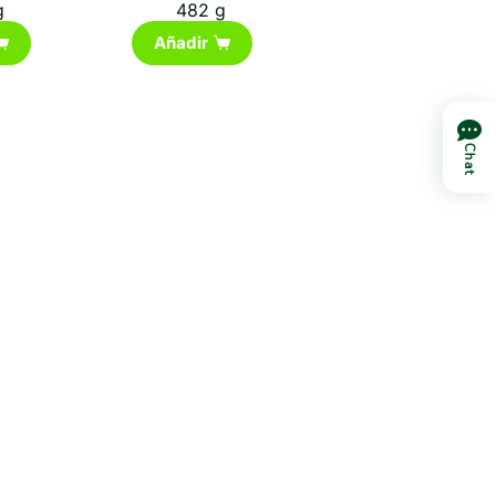
g
482 g
Añadir
Chat