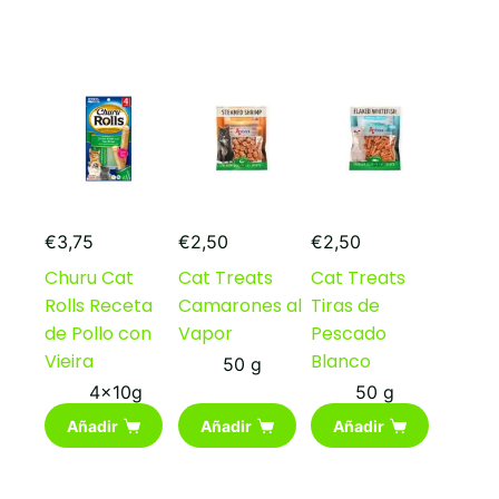
€
3,75
€
2,50
€
2,50
Churu Cat
Cat Treats
Cat Treats
Rolls Receta
Camarones al
Tiras de
de Pollo con
Vapor
Pescado
Vieira
Blanco
50 g
4x10g
50 g
Añadir
Añadir
Añadir