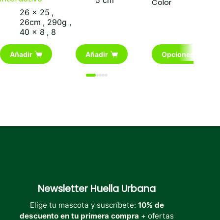
5 cm
Color
26 x 25
,
26cm
,
290g
,
40 x 8
,
8
Este
Añadir
Añadir
Opciones
producto
tiene
múltiples
variantes.
Las
opciones
se
pueden
elegir
en
la
página
de
producto
Newsletter
Huella Urbana
Elige tu mascota y suscríbete:
10% de
descuento en tu primera compra
+ ofertas