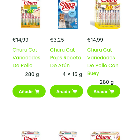
€
14,99
€
3,25
€
14,99
Churu Cat
Churu Cat
Churu Cat
Variedades
Pops Receta
Variedades
De Pollo
De Atún
De Pollo Con
Buey
280 g
4 x 15 g
280 g
Añadir
Añadir
Añadir