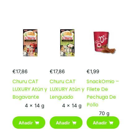
€
17,86
€
17,86
€
1,99
Churu CAT
Churu CAT
SnackOmio –
LUXURY Atún y
LUXURY Atún y
Filete De
Bogavante
Lenguado
Pechuga De
Pollo
4 x 14 g
4 x 14 g
70 g
Añadir
Añadir
Añadir