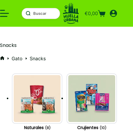
Saltar
al
€
0,00
contenido
Carro
de
compra
Snacks
Gato
Snacks
Inicio
Naturales
Crujientes
(8)
(10)