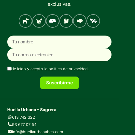
exclusivas.
Perro
Gato
Roedores
Aves
Peces
Tortugas
Nombre
Correo electrónico
He leído y acepto la
política de privacidad
.
Suscribirme
Huella Urbana – Sagrera
613 742 322
93 677 07 54
info@huellaurbanabcn.com