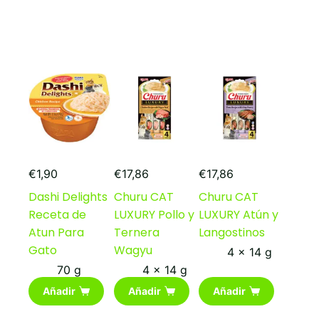
€
1,90
€
17,86
€
17,86
Dashi Delights
Churu CAT
Churu CAT
Receta de
LUXURY Pollo y
LUXURY Atún y
Atun Para
Ternera
Langostinos
Gato
Wagyu
4 x 14 g
70 g
4 x 14 g
Añadir
Añadir
Añadir