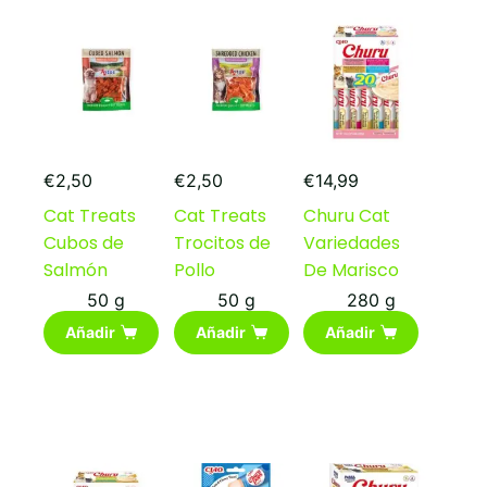
€
2,50
€
2,50
€
14,99
Cat Treats
Cat Treats
Churu Cat
Cubos de
Trocitos de
Variedades
Salmón
Pollo
De Marisco
50 g
50 g
280 g
Añadir
Añadir
Añadir