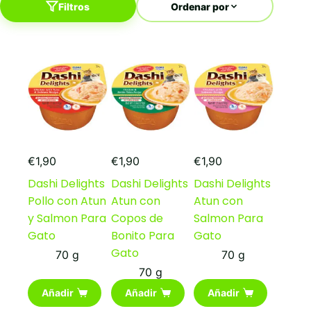
Filtros
Ordenar por
€
1,90
€
1,90
€
1,90
Dashi Delights
Dashi Delights
Dashi Delights
Pollo con Atun
Atun con
Atun con
y Salmon Para
Copos de
Salmon Para
Gato
Bonito Para
Gato
Gato
70 g
70 g
70 g
Añadir
Añadir
Añadir