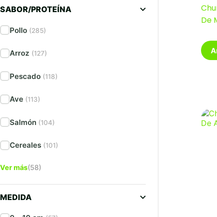
Chu
SABOR/PROTEÍNA
De 
Pollo
(285)
A
Arroz
(127)
Pescado
(118)
Ave
(113)
Salmón
(104)
Cereales
(101)
Ver más
(58)
MEDIDA