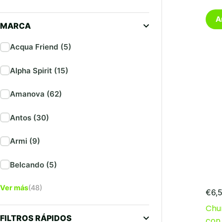
A
MARCA
Acqua Friend (5)
Alpha Spirit (15)
Amanova (62)
Antos (30)
Armi (9)
Belcando (5)
Ver más
(48)
€
6,
Chur
FILTROS RÁPIDOS
con