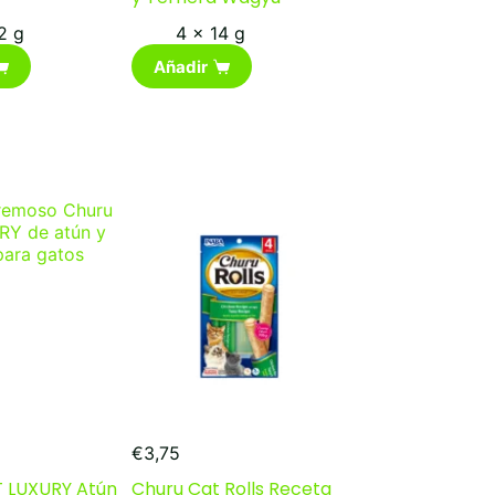
2 g
4 x 14 g
Añadir
€
3,75
 LUXURY Atún
Churu Cat Rolls Receta