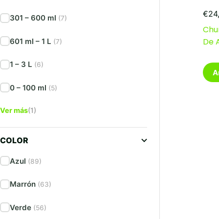
€
24
301 – 600 ml
(7)
Chu
De 
601 ml – 1 L
(7)
1 – 3 L
(6)
A
0 – 100 ml
(5)
Ver más
(1)
COLOR
Azul
(89)
Marrón
(63)
Verde
(56)