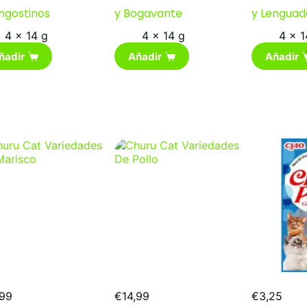
ngostinos
y Bogavante
y Lenguad
4 x 14 g
4 x 14 g
4 x 1
ñadir
Añadir
Añadir
,99
€
14,99
€
3,25