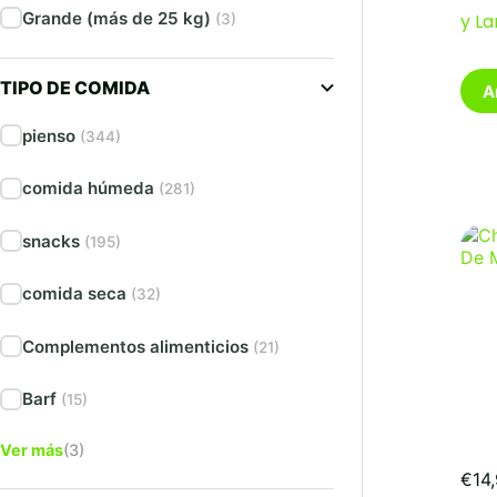
Grande (más de 25 kg)
y La
(3)
TIPO DE COMIDA
A
pienso
(344)
comida húmeda
(281)
snacks
(195)
comida seca
(32)
Complementos alimenticios
(21)
Barf
(15)
Ver más
(3)
€
14