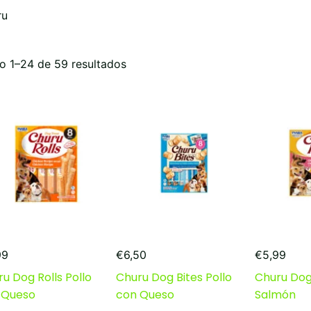
ru
Ordenado
o 1–24 de 59 resultados
por
popularidad
99
€
6,50
€
5,99
u Dog Rolls Pollo
Churu Dog Bites Pollo
Churu Dog 
 Queso
con Queso
Salmón