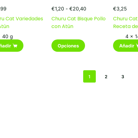
Rango
,99
€
1,20
-
€
20,40
€
3,25
de
ru Cat Variedades
Churu Cat Bisque Pollo
Churu Cat
precios:
Atún
con Atún
Receta de
desde
€1,20
40 g
4 x 1
hasta
Este
€20,40
ñadir
Opciones
Añadir
producto
tiene
múltiples
variantes.
Las
1
2
3
opciones
se
pueden
elegir
en
la
página
de
producto