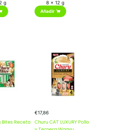
2 g
8 x 12 g
Añadir
€
17,86
 Bites Receta
Churu CAT LUXURY Pollo
y Ternera Wagyu