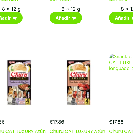
8 x 12 g
8 x 12 g
8 x 1
ñadir
Añadir
Añadir
,86
€
17,86
€
17,86
ru CAT LUXURY Atún
Churu CAT LUXURY Atún
Churu CAT