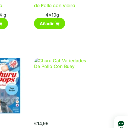
o
de Pollo con Vieira
4 g
4x10g
Añadir
€
14,99