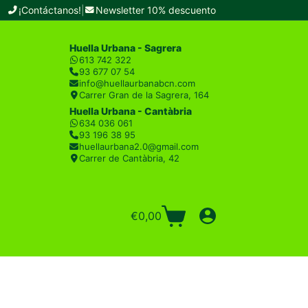
¡Contáctanos!
|
Newsletter 10% descuento
Huella Urbana - Sagrera
613 742 322
93 677 07 54
info@huellaurbanabcn.com
Carrer Gran de la Sagrera, 164
Huella Urbana - Cantàbria
634 036 061
93 196 38 95
huellaurbana2.0@gmail.com
Carrer de Cantàbria, 42
€
0,00
Carro
de
compra