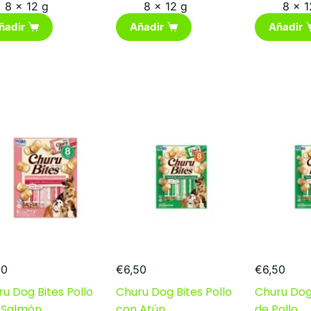
8 x 12 g
8 x 12 g
8 x 1
ñadir
Añadir
Añadir
50
€
6,50
€
6,50
u Dog Bites Pollo
Churu Dog Bites Pollo
Churu Dog
 Salmón
con Atún
de Pollo