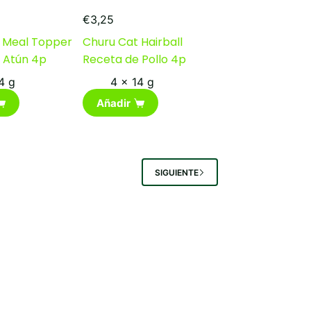
€
3,25
 Meal Topper
Churu Cat Hairball
 Atún 4p
Receta de Pollo 4p
4 g
4 x 14 g
Añadir
SIGUIENTE