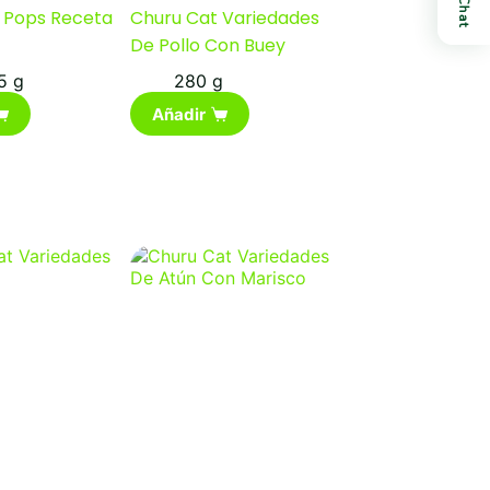
Chat
 Pops Receta
Churu Cat Variedades
De Pollo Con Buey
5 g
280 g
Añadir