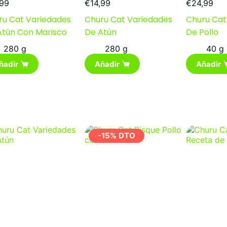
,99
€
14,99
€
24,99
ru Cat Variedades
Churu Cat Variedades
Churu Cat
Atún Con Marisco
De Atún
De Pollo
280 g
280 g
40 g
ñadir
Añadir
Añadir
-15% DTO