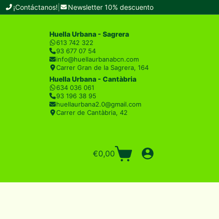
¡Contáctanos!
|
Newsletter 10% descuento
Huella Urbana - Sagrera
613 742 322
93 677 07 54
info@huellaurbanabcn.com
Carrer Gran de la Sagrera, 164
Huella Urbana - Cantàbria
634 036 061
93 196 38 95
huellaurbana2.0@gmail.com
Carrer de Cantàbria, 42
€
0,00
Carro
de
compra