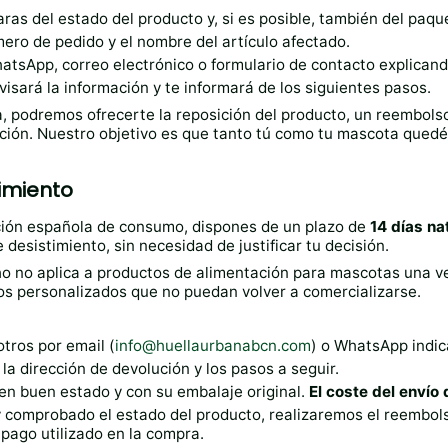
aras del estado del producto y, si es posible, también del paque
ero de pedido y el nombre del artículo afectado.
atsApp, correo electrónico o formulario de contacto explicando
isará la información y te informará de los siguientes pasos.
ia, podremos ofrecerte la reposición del producto, un reembols
ación. Nuestro objetivo es que tanto tú como tu mascota quedé
imiento
ación española de consumo, dispones de un plazo de
14 días na
 desistimiento, sin necesidad de justificar tu decisión.
o no aplica a productos de alimentación para mascotas una ve
los personalizados que no puedan volver a comercializarse.
tros por email (
info@huellaurbanabcn.com
) o WhatsApp indi
a dirección de devolución y los pasos a seguir.
 en buen estado y con su embalaje original.
El coste del envío 
y comprobado el estado del producto, realizaremos el reembols
ago utilizado en la compra.