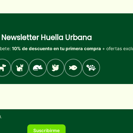
Newsletter
Huella Urbana
íbete:
10% de descuento en tu primera compra
+ ofertas excl
Perro
Gato
Roedores
Aves
Peces
Tortugas
d
.
Suscribirme