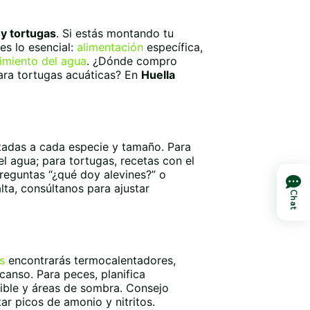
múltiples
variantes.
Las
y tortugas
. Si estás montando tu
opciones
nes lo esencial:
alimentación
específica,
se
imiento del agua
. ¿Dónde compro
pueden
ra tortugas acuáticas? En
Huella
elegir
en
la
página
de
tadas a cada especie y tamaño. Para
producto
l agua; para tortugas, recetas con el
preguntas “¿qué doy alevines?” o
alta, consúltanos para ajustar
Chat
s
encontrarás termocalentadores,
canso. Para peces, planifica
ible y áreas de sombra. Consejo
tar picos de amonio y nitritos.