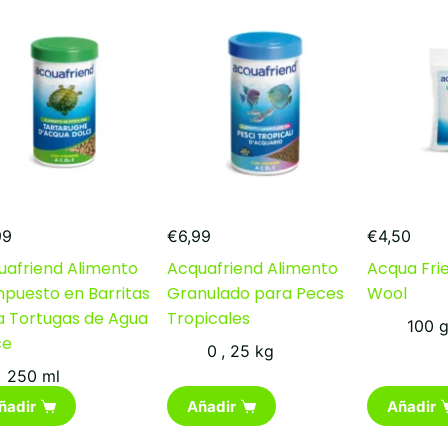
se
pueden
elegir
en
la
página
de
producto
99
€
6,99
€
4,50
uafriend Alimento
Acquafriend Alimento
Acqua Fri
puesto en Barritas
Granulado para Peces
Wool
a Tortugas de Agua
Tropicales
100 
ce
0
,
25 kg
250 ml
ñadir
Añadir
Añadir