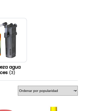
ieza agua
eces
(3)