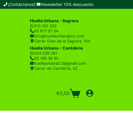
¡Contáctanos!
|
Newsletter 10% descuento
Huella Urbana - Sagrera
613 742 322
93 677 07 54
info@huellaurbanabcn.com
Carrer Gran de la Sagrera, 164
Huella Urbana - Cantàbria
634 036 061
93 196 38 95
huellaurbana2.0@gmail.com
Carrer de Cantàbria, 42
€
0,00
Carro
de
compra