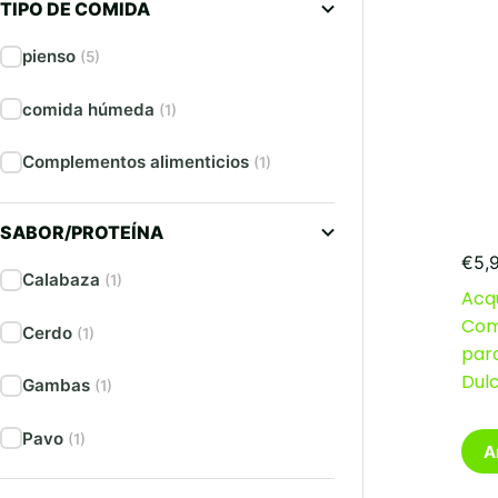
TIPO DE COMIDA
pienso
(5)
comida húmeda
(1)
Complementos alimenticios
(1)
SABOR/PROTEÍNA
€
5,
Calabaza
(1)
Acq
Com
Cerdo
(1)
par
Dul
Gambas
(1)
Pavo
(1)
A