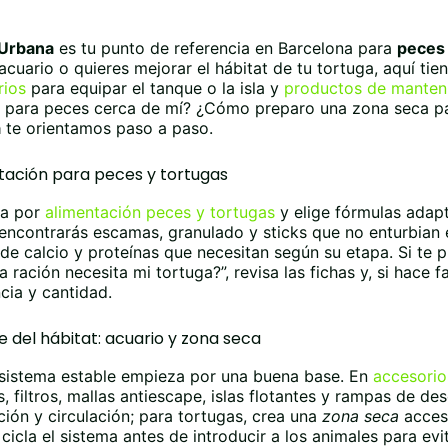
 Urbana
es tu punto de referencia en Barcelona para
peces 
acuario o quieres mejorar el hábitat de tu tortuga, aquí tie
rios
para equipar el tanque o la isla y
productos de manten
 para peces cerca de mí? ¿Cómo preparo una zona seca pa
a
te orientamos paso a paso.
tación para peces y tortugas
a por
alimentación peces y tortugas
y elige fórmulas adap
encontrarás escamas, granulado y sticks que no enturbian e
de calcio y proteínas que necesitan según su etapa. Si te 
a ración necesita mi tortuga?”, revisa las fichas y, si hace f
cia y cantidad.
 del hábitat: acuario y zona seca
sistema estable empieza por una buena base. En
accesorio
 filtros, mallas antiescape, islas flotantes y rampas de des
ción y circulación; para tortugas, crea una
zona seca
acces
 cicla el sistema antes de introducir a los animales para evi