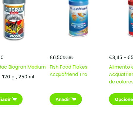
90
€
6,50
€
3,45
-
€
€
6,95
El
El
precio
precio
dac Biogran Medium
Fish Food Flakes
Alimento 
original
actual
Acquafriend Tro
Acquafrie
120 g
,
250 ml
era:
es:
de colore
€6,95.
€6,50.
Este
ñadir
Añadir
Opcione
producto
tiene
múltiples
variantes.
Las
opciones