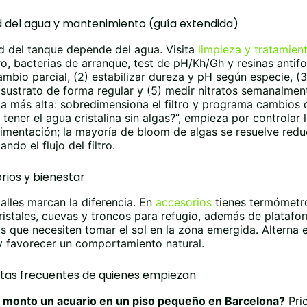
d del agua y mantenimiento (guía extendida)
d del tanque depende del agua. Visita
limpieza y tratamien
ro, bacterias de arranque, test de pH/Kh/Gh y resinas antifos
mbio parcial, (2) estabilizar dureza y pH según especie, (3) 
 sustrato de forma regular y (5) medir nitratos semanalme
a más alta: sobredimensiona el filtro y programa cambios 
tener el agua cristalina sin algas?”, empieza por controlar 
imentación; la mayoría de bloom de algas se resuelve red
ando el flujo del filtro.
rios y bienestar
alles marcan la diferencia. En
accesorios
tienes termómetro
ristales, cuevas y troncos para refugio, además de plataf
s que necesiten tomar el sol en la zona emergida. Alterna e
y favorecer un comportamiento natural.
tas frecuentes de quienes empiezan
monto un acuario en un piso pequeño en Barcelona?
Prio