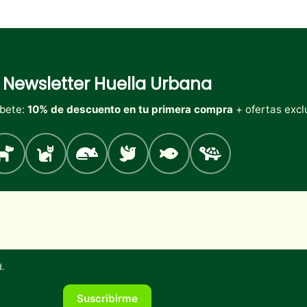
Newsletter
Huella Urbana
íbete:
10% de descuento en tu primera compra
+ ofertas excl
Perro
Gato
Roedores
Aves
Peces
Tortugas
d
.
Suscribirme