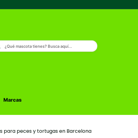
¿Qué mascota tienes? Busca aquí...
Marcas
Buscar...
s para peces y tortugas en Barcelona