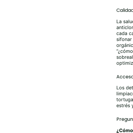
Calida
La salu
anticlo
cada ca
sifonar
orgánic
“¿cómo 
sobreal
optimiz
Acceso
Los det
limpiac
tortuga
estrés 
Pregun
¿Cómo 