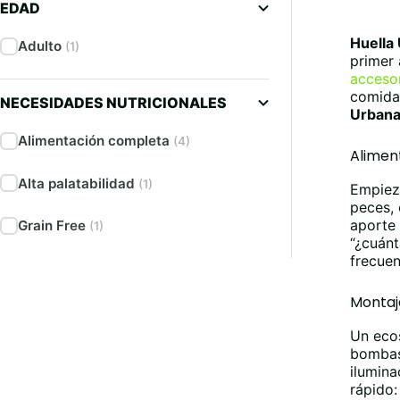
EDAD
Huella
Adulto
(1)
primer 
acceso
comida
NECESIDADES NUTRICIONALES
Urban
Alimentación completa
(4)
Alimen
Alta palatabilidad
(1)
Empiez
peces, 
aporte 
Grain Free
(1)
“¿cuánt
frecuen
Montaje
Un eco
bombas,
ilumina
rápido: