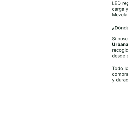
LED re
carga y
Mezclar
¿Dónde
Si busc
Urban
recogid
desde e
Todo lo
compra 
y durad