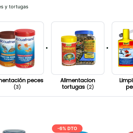
s y tortugas
mentación peces
Alimentacion
Limp
tortugas
p
(3)
(2)
-6% DTO