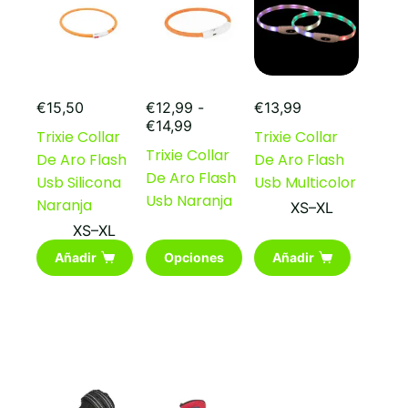
elegir
en
la
página
de
producto
€
15,50
€
12,99
-
€
13,99
Rango
€
14,99
Trixie Collar
Trixie Collar
de
Trixie Collar
De Aro Flash
De Aro Flash
precios:
De Aro Flash
desde
Usb Silicona
Usb Multicolor
€12,99
Usb Naranja
Naranja
XS–XL
hasta
XS–XL
€14,99
Este
Añadir
Opciones
Añadir
producto
tiene
múltiples
variantes.
Las
opciones
se
pueden