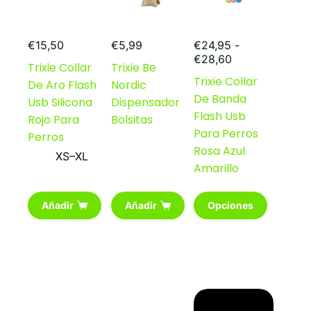
€
15,50
€
5,99
€
24,95
-
Rango
€
28,60
Trixie Collar
Trixie Be
de
Trixie Collar
De Aro Flash
Nordic
precios:
De Banda
desde
Usb Silicona
Dispensador
€24,95
Flash Usb
Rojo Para
Bolsitas
hasta
Para Perros
Perros
€28,60
Rosa Azul
XS–XL
Amarillo
Este
Añadir
Añadir
Opciones
producto
tiene
múltiples
variantes.
Las
opciones
se
pueden