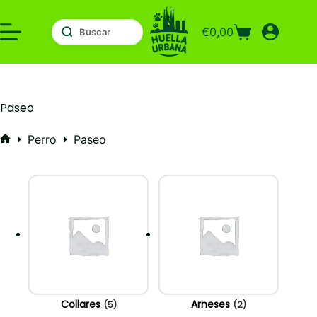
Saltar
al
€
0,00
contenido
Carro
de
compra
Paseo
Perro
Paseo
Inicio
Collares
Arneses
(5)
(2)