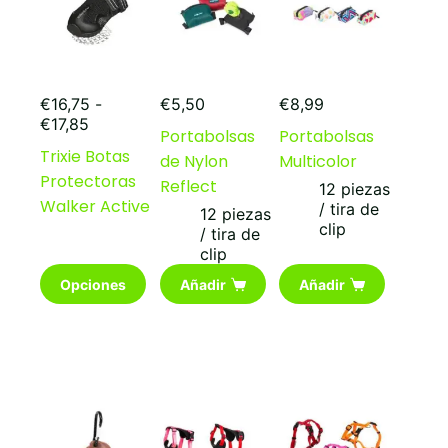
elegir
en
la
página
de
producto
€
16,75
-
€
5,50
€
8,99
Rango
€
17,85
Portabolsas
Portabolsas
de
Trixie Botas
de Nylon
Multicolor
precios:
Protectoras
desde
Reflect
12 piezas
€16,75
Walker Active
/ tira de
12 piezas
hasta
clip
/ tira de
€17,85
clip
Este
Opciones
Añadir
Añadir
producto
tiene
múltiples
variantes.
Las
opciones
se
pueden