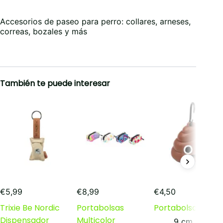
múltiples
múltiples
variantes.
variantes.
Las
Las
Accesorios de paseo para perro: collares, arneses,
opciones
opciones
correas, bozales y más
se
se
pueden
pueden
elegir
elegir
en
en
la
la
También te puede interesar
página
página
de
de
producto
producto
€
5,99
€
8,99
€
4,50
Trixie Be Nordic
Portabolsas
Portabolsas Smil
Dispensador
Multicolor
9 cm