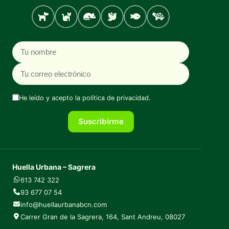
Perro
Gato
Roedores
Aves
Peces
Tortugas
Nombre
Correo electrónico
He leído y acepto la
política de privacidad
.
Suscribirme
Huella Urbana – Sagrera
613 742 322
93 677 07 54
info@huellaurbanabcn.com
Carrer Gran de la Sagrera, 164, Sant Andreu, 08027