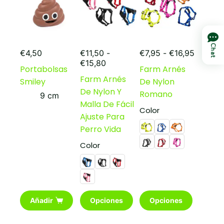
elegir
en
la
página
de
Chat
Rango
producto
€
4,50
€
11,50
-
€
7,95
-
€
16,95
Rango
de
€
15,80
Portabolsas
Farm Arnés
de
precios
Farm Arnés
Smiley
De Nylon
precios:
desde
De Nylon Y
desde
€7,95
Romano
9 cm
€11,50
hasta
Malla De Fácil
Color
hasta
€16,95
Ajuste Para
€15,80
Perro Vida
Color
Este
Este
Añadir
Opciones
Opciones
producto
producto
tiene
tiene