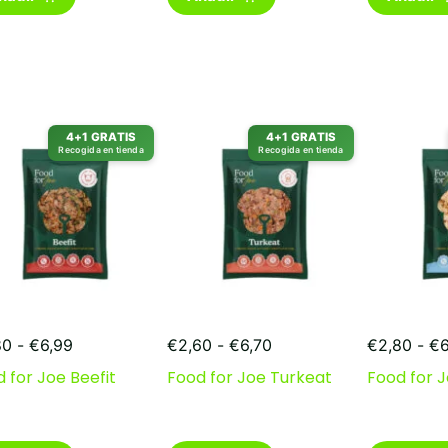
4+1 GRATIS
4+1 GRATIS
Recogida en tienda
Recogida en tienda
Rango
Rango
80
-
€
6,99
€
2,60
-
€
6,70
€
2,80
-
€
de
de
 for Joe Beefit
Food for Joe Turkeat
Food for J
precios:
precios:
desde
desde
€2,80
€2,60
hasta
hasta