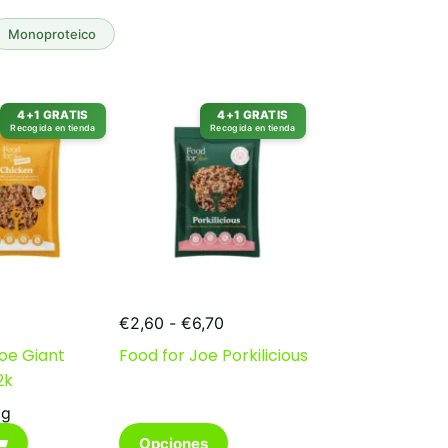
Monoproteico
4+1 GRATIS
4+1 GRATIS
Recogida en tienda
Recogida en tienda
Rango
€
2,60
-
€
6,70
de
oe Giant
Food for Joe Porkilicious
precios:
2k
desde
€2,60
 g
hasta
Este
€6,70
Opciones