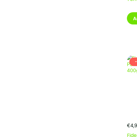
A
€
4,
Fide