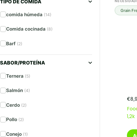
TIPO DE COMIDA
NECESIDAD
Grain Fr
comida húmeda
(14)
Comida cocinada
(8)
Barf
(2)
SABOR/PROTEÍNA
Ternera
(5)
Salmón
(4)
€
8,
Cerdo
(2)
Food
1,2k
Pollo
(2)
Conejo
(1)
A