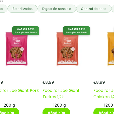
ES
ee
Esterilizados
Digestión sensible
Control de peso
4+1 GRATIS
4+1 GRATIS
Recogida en tienda
Recogida en tienda
99
€
8,99
€
8,99
 for Joe Giant Pork
Food for Joe Giant
Food for J
Turkey 1,2k
Chicken 1,
1200 g
1200 g
1200
ñadir
Añadir
Añadir