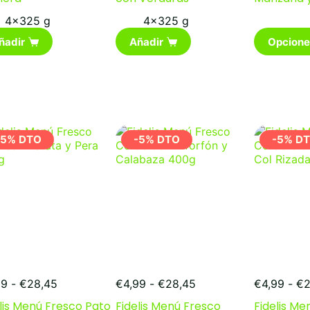
4x325 g
4x325 g
Este
ñadir
Añadir
Opcione
producto
tiene
múltiples
variantes.
Las
opciones
se
-5% DTO
-5% DTO
-5% D
pueden
elegir
en
la
página
de
producto
Rango
Rango
99
-
€
28,45
€
4,99
-
€
28,45
€
4,99
-
€
2
de
de
lis Menú Fresco Pato
Fidelis Menú Fresco
Fidelis Me