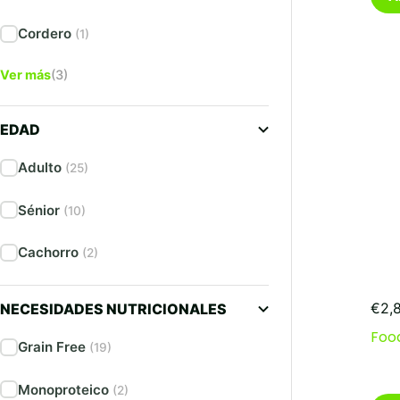
Cordero
(1)
Ver más
(3)
EDAD
Adulto
(25)
Sénior
(10)
Cachorro
(2)
€
2,
NECESIDADES NUTRICIONALES
Food
Grain Free
(19)
Monoproteico
(2)