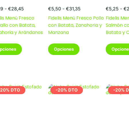
Rango
Rango
99
-
€
28,45
€
5,50
-
€
31,35
€
5,25
-
€
de
de
lis Menú Fresco
Fidelis Menú Fresco Pollo
Fidelis Me
precios:
precios:
llo con Batata,
con Batata, Zanahoria y
Salmón co
desde
desde
€4,99
€5,50
ahoria y Arándanos
Manzana
Batata y 
hasta
hasta
€28,45
€31,35
Este
Este
pciones
Opciones
Opcione
ducto
producto
producto
e
tiene
tiene
iples
múltiples
múltiples
antes.
variantes.
variantes.
Las
Las
iones
opciones
opciones
se
se
-20% DTO
-20% DTO
-20% 
den
pueden
pueden
ir
elegir
elegir
en
en
la
la
na
página
página
de
de
ducto
producto
producto