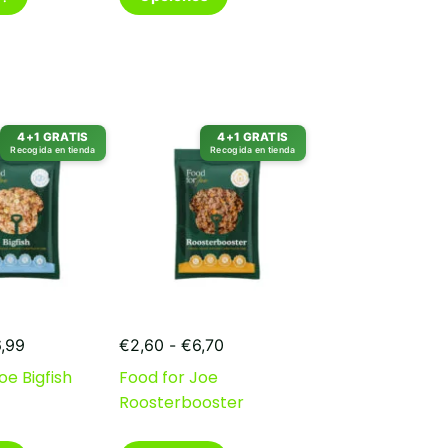
producto
tiene
múltiples
variantes.
Las
opciones
se
4+1 GRATIS
4+1 GRATIS
pueden
Recogida en tienda
Recogida en tienda
elegir
en
la
página
de
producto
Rango
Rango
6,99
€
2,60
-
€
6,70
de
de
oe Bigfish
Food for Joe
precios:
precios:
Roosterbooster
desde
desde
€2,80
€2,60
hasta
hasta