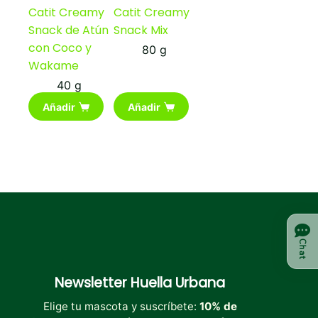
Catit Creamy
Catit Creamy
Snack de Atún
Snack Mix
con Coco y
80 g
Wakame
40 g
Añadir
Añadir
Chat
Newsletter
Huella Urbana
Elige tu mascota y suscríbete:
10% de