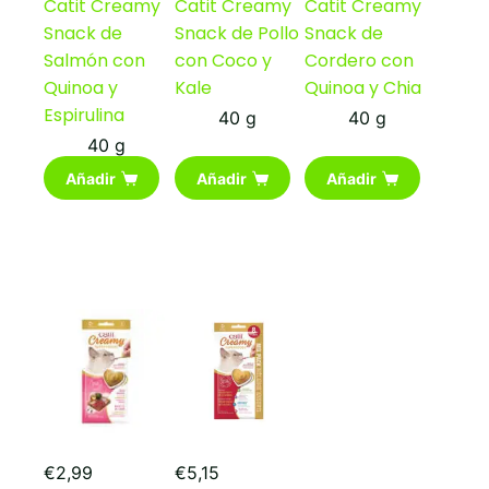
Catit Creamy
Catit Creamy
Catit Creamy
Snack de
Snack de Pollo
Snack de
Salmón con
con Coco y
Cordero con
Quinoa y
Kale
Quinoa y Chia
Espirulina
40 g
40 g
40 g
Añadir
Añadir
Añadir
€
2,99
€
5,15