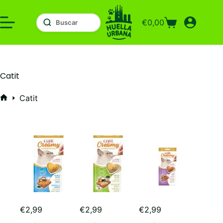
Saltar
al
€
0,00
contenido
Carro
de
compra
Catit
Catit
Inicio
€
2,99
€
2,99
€
2,99