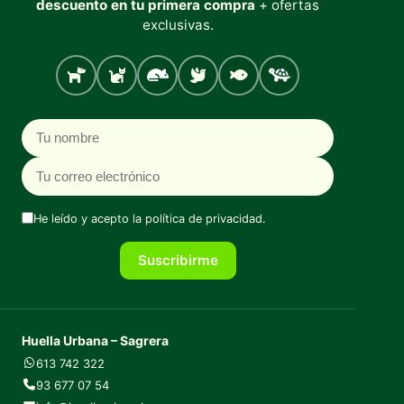
descuento en tu primera compra
+ ofertas
exclusivas.
Perro
Gato
Roedores
Aves
Peces
Tortugas
Nombre
Correo electrónico
He leído y acepto la
política de privacidad
.
Suscribirme
Huella Urbana – Sagrera
613 742 322
93 677 07 54