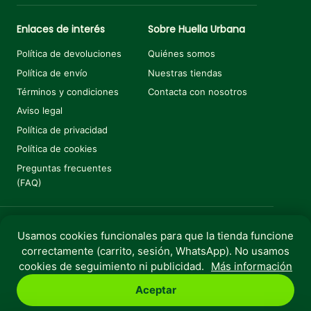
Enlaces de interés
Sobre Huella Urbana
Política de devoluciones
Quiénes somos
Política de envío
Nuestras tiendas
Términos y condiciones
Contacta con nosotros
Aviso legal
Política de privacidad
Política de cookies
Preguntas frecuentes
(FAQ)
Usamos cookies funcionales para que la tienda funcione
correctamente (carrito, sesión, WhatsApp). No usamos
Copyright © 2025 Huella Urbana. Todos los derechos
cookies de seguimiento ni publicidad.
Más información
reservados.
Aceptar
Perro
Gato
Roedores
Aves
Peces
Rebajas