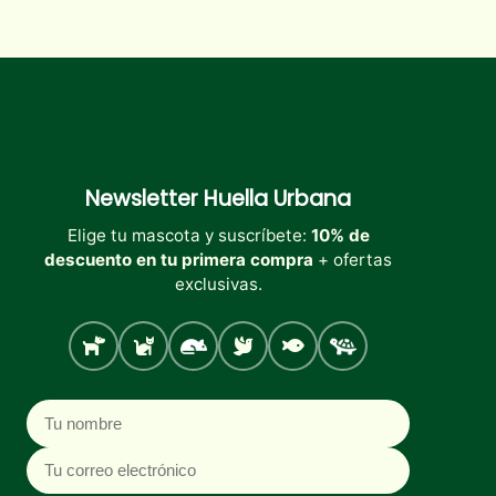
Newsletter
Huella Urbana
Elige tu mascota y suscríbete:
10% de
descuento en tu primera compra
+ ofertas
exclusivas.
Perro
Gato
Roedores
Aves
Peces
Tortugas
Nombre
Correo electrónico