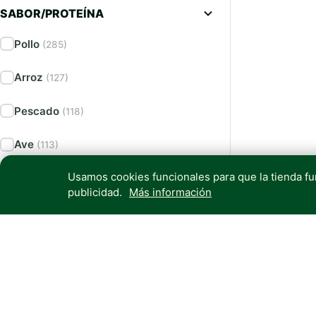
SABOR/PROTEÍNA
Pollo
(285)
Arroz
(127)
Pescado
(118)
Ave
(113)
Usamos cookies funcionales para que la tienda f
Salmón
(104)
publicidad.
Más información
Cereales
(101)
Ver más
(58)
MEDIDA