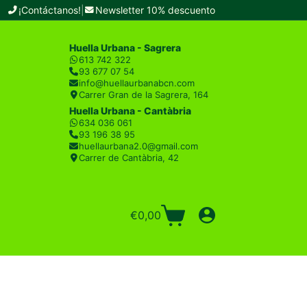
¡Contáctanos!
|
Newsletter 10% descuento
Huella Urbana - Sagrera
613 742 322
93 677 07 54
info@huellaurbanabcn.com
Carrer Gran de la Sagrera, 164
Huella Urbana - Cantàbria
634 036 061
93 196 38 95
huellaurbana2.0@gmail.com
Carrer de Cantàbria, 42
€
0,00
Carro
de
compra