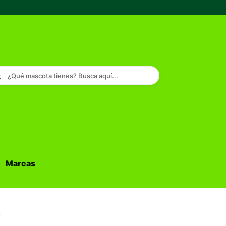
¿Qué mascota tienes? Busca aquí...
Marcas
Buscar...
o