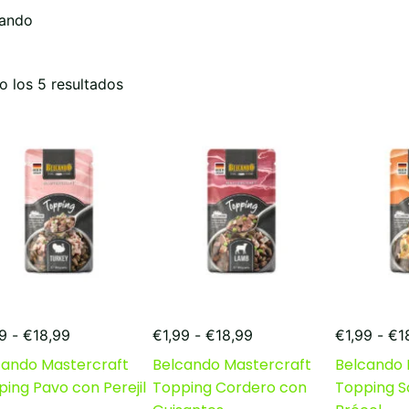
cando
Ordenado
 los 5 resultados
por
popularidad
Rango
Rango
99
-
€
18,99
€
1,99
-
€
18,99
€
1,99
-
€
1
de
de
cando Mastercraft
Belcando Mastercraft
Belcando 
precios:
precios:
ing Pavo con Perejil
Topping Cordero con
Topping S
desde
desde
€1,99
€1,99