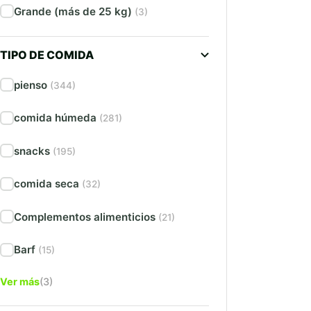
Grande (más de 25 kg)
(3)
TIPO DE COMIDA
pienso
(344)
comida húmeda
(281)
snacks
(195)
comida seca
(32)
Complementos alimenticios
(21)
Barf
(15)
Ver más
(3)