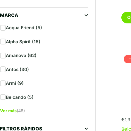
Este
MARCA
O
pro
tien
Acqua Friend (5)
múlt
vari
Alpha Spirit (15)
Las
opc
se
Amanova (62)
pue
eleg
Antos (30)
en
la
Armi (9)
pági
de
pro
Belcando (5)
Ver más
(48)
€
1,
FILTROS RÁPIDOS
Bel