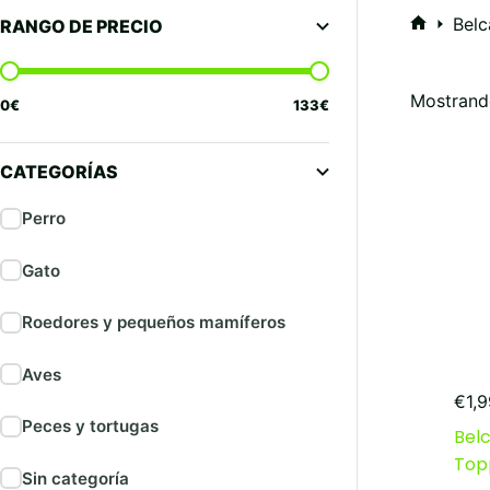
Bel
RANGO DE PRECIO
Inicio
Mostrando
0
€
133
€
CATEGORÍAS
Perro
Gato
Roedores y pequeños mamíferos
Aves
€
1,
Peces y tortugas
Bel
Topp
Sin categoría