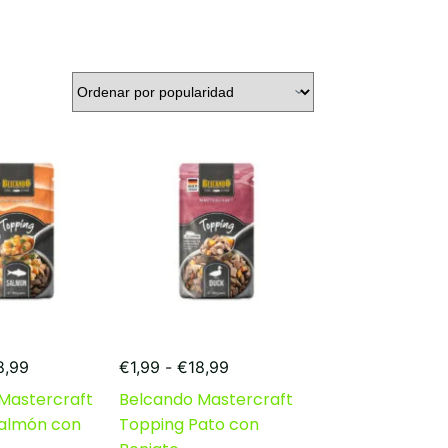
Rango
Rango
8,99
€
1,99
-
€
18,99
de
de
Mastercraft
Belcando Mastercraft
precios:
precios:
almón con
Topping Pato con
desde
desde
€1,99
€1,99