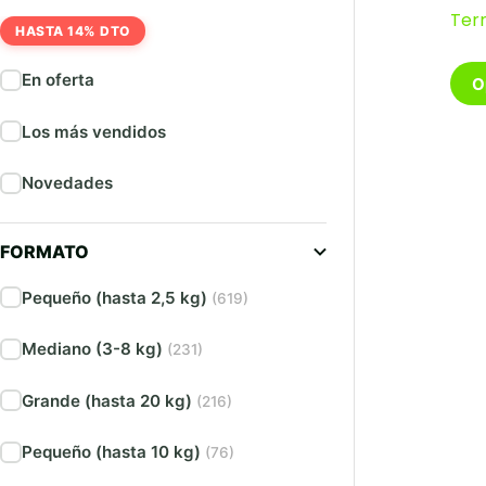
Ter
HASTA 14% DTO
Este
En oferta
O
pro
tien
Los más vendidos
múlt
vari
Las
Novedades
opc
se
pue
FORMATO
eleg
en
Pequeño (hasta 2,5 kg)
(619)
la
pági
Mediano (3-8 kg)
(231)
de
pro
Grande (hasta 20 kg)
(216)
Pequeño (hasta 10 kg)
(76)