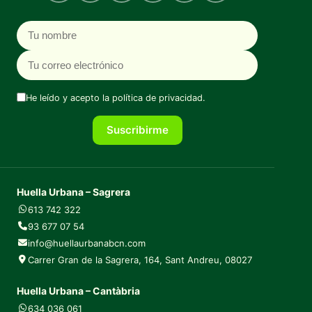
Nombre
Correo electrónico
He leído y acepto la
política de privacidad
.
Suscribirme
Huella Urbana – Sagrera
613 742 322
93 677 07 54
info@huellaurbanabcn.com
Carrer Gran de la Sagrera, 164, Sant Andreu, 08027
Huella Urbana – Cantàbria
634 036 061