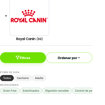
Royal Canin
(89)
Filtros
Ordenar por
ETAPA DE VIDA
Todos
Cachorro
Adulto
NECESIDADES
Grain Free
Esterilizados
Digestión sensible
Control de peso
Mo