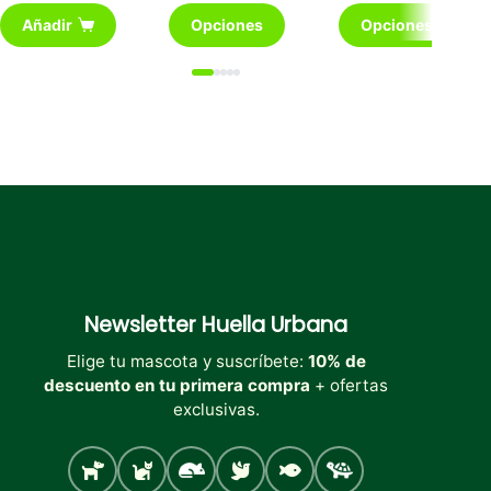
Este
Este
Añadir
Opciones
Opciones
producto
producto
tiene
tiene
múltiples
múltiples
variantes.
variantes.
Las
Las
opciones
opciones
se
se
pueden
pueden
elegir
elegir
en
en
la
la
página
página
de
de
producto
producto
Newsletter
Huella Urbana
Elige tu mascota y suscríbete:
10% de
descuento en tu primera compra
+ ofertas
exclusivas.
Perro
Gato
Roedores
Aves
Peces
Tortugas