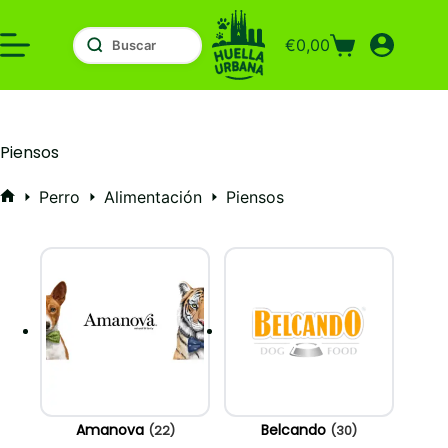
Saltar
al
€
0,00
contenido
Carro
de
compra
Piensos
Perro
Alimentación
Piensos
Inicio
Amanova
Belcando
(22)
(30)