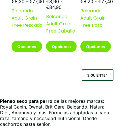
Rango
Rango
producto
producto
producto
€
8,20
-
€
77,40
€
8,90
-
€
8,20
-
€
77,40
de
Rango
de
€
84,90
Belcando
Belcando
precios:
de
precios
Belcando
Adult Grain
Adult Grain
desde
precios:
desde
Adult Grain
€8,20
desde
€8,20
Free Pescado
Free Pato
hasta
€8,90
hasta
Free Caballo
€77,40
hasta
€77,40
€84,90
Este
Este
Este
Opciones
Opciones
Opciones
producto
producto
producto
tiene
tiene
tiene
múltiples
múltiples
múltiples
variantes.
variantes.
variantes.
Las
Las
Las
SIGUIENTE
opciones
opciones
opciones
se
se
se
pueden
pueden
pueden
elegir
elegir
elegir
en
en
en
Pienso seco para perro
de las mejores marcas:
la
la
la
Royal Canin, Ownat, Brit Care, Belcando, Natura
página
página
página
Diet, Amanova y más. Fórmulas adaptadas a cada
de
de
de
raza, tamaño y necesidad nutricional. Desde
producto
producto
producto
cachorros hasta senior.