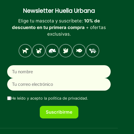
de
de
producto
producto
Newsletter
Huella Urbana
Elige tu mascota y suscríbete:
10% de
descuento en tu primera compra
+ ofertas
exclusivas.
Perro
Gato
Roedores
Aves
Peces
Tortugas
Nombre
Correo electrónico
He leído y acepto la
política de privacidad
.
Suscribirme