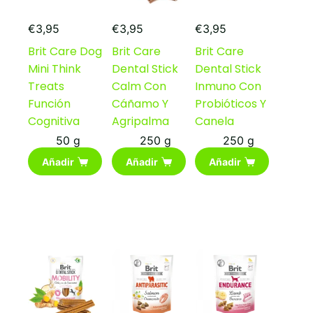
€
3,95
€
3,95
€
3,95
Brit Care Dog
Brit Care
Brit Care
Mini Think
Dental Stick
Dental Stick
Treats
Calm Con
Inmuno Con
Función
Cáñamo Y
Probióticos Y
Cognitiva
Agripalma
Canela
50 g
250 g
250 g
Añadir
Añadir
Añadir