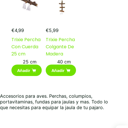
elegir
en
la
página
de
producto
€
4,99
€
5,99
Trixie Percha
Trixie Percha
Con Cuerda
Colgante De
25 cm
Madera
25 cm
40 cm
Añadir
Añadir
Accesorios para aves. Perchas, columpios,
portavitaminas, fundas para jaulas y mas. Todo lo
que necesitas para equipar la jaula de tu pajaro.