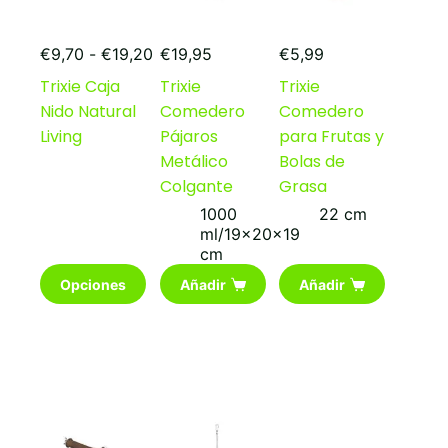
Rango
€
9,70
-
€
19,20
€
19,95
€
5,99
de
Trixie Caja
Trixie
Trixie
precios:
Nido Natural
Comedero
Comedero
desde
€9,70
Living
Pájaros
para Frutas y
hasta
Metálico
Bolas de
€19,20
Colgante
Grasa
1000
22 cm
ml/19x20x19
cm
Este
Opciones
Añadir
Añadir
producto
tiene
múltiples
variantes.
Las
opciones
se
pueden