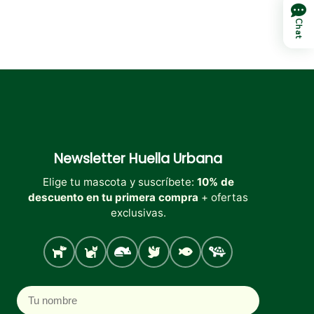
Chat
Newsletter
Huella Urbana
Elige tu mascota y suscríbete:
10% de
descuento en tu primera compra
+ ofertas
exclusivas.
Perro
Gato
Roedores
Aves
Peces
Tortugas
Nombre
Correo electrónico