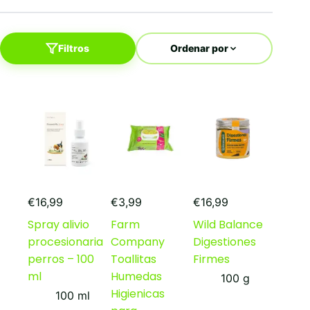
Filtros
Ordenar por
€
16,99
€
3,99
€
16,99
Spray alivio
Farm
Wild Balance
procesionaria
Company
Digestiones
perros – 100
Toallitas
Firmes
ml
Humedas
100 g
Higienicas
100 ml