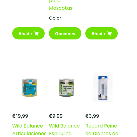
para
Mascotas
Color
Este
Añadir
Opciones
Añadir
producto
tiene
múltiples
variantes.
Las
opciones
se
pueden
elegir
en
la
página
de
producto
€
19,99
€
9,99
€
3,99
Wild Balance
Wild Balance
Record Peine
Articulaciones
Espirulina
de Dientes de