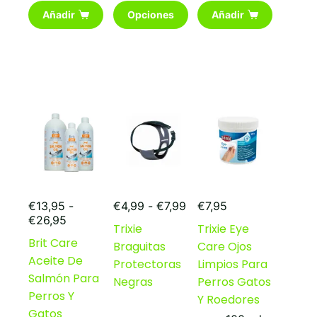
Este
Añadir
Opciones
Añadir
producto
tiene
múltiples
variantes.
Las
opciones
se
pueden
elegir
en
la
página
de
Rango
producto
€
13,95
-
€
4,99
-
€
7,99
€
7,95
Rango
de
€
26,95
Trixie
Trixie Eye
de
precios:
Brit Care
Braguitas
Care Ojos
precios:
desde
Aceite De
desde
€4,99
Protectoras
Limpios Para
€13,95
hasta
Salmón Para
Negras
Perros Gatos
hasta
€7,99
Perros Y
Y Roedores
€26,95
Gatos