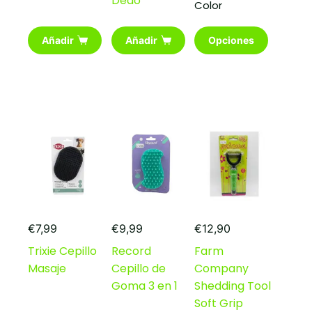
Dedo
Color
Este
Añadir
Añadir
Opciones
producto
tiene
múltiples
variantes.
Las
opciones
se
pueden
elegir
en
la
página
de
producto
€
7,99
€
9,99
€
12,90
Trixie Cepillo
Record
Farm
Masaje
Cepillo de
Company
Goma 3 en 1
Shedding Tool
Soft Grip