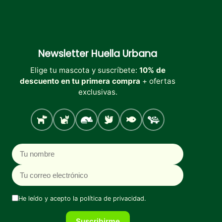
Newsletter
Huella Urbana
Elige tu mascota y suscríbete:
10% de
descuento en tu primera compra
+ ofertas
exclusivas.
Perro
Gato
Roedores
Aves
Peces
Tortugas
Nombre
Correo electrónico
He leído y acepto la
política de privacidad
.
Suscribirme