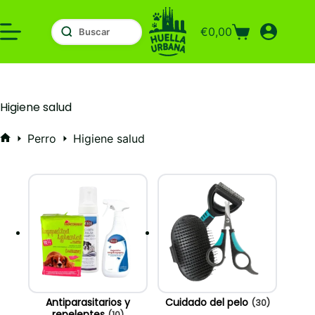
Saltar
al
€
0,00
contenido
Carro
de
compra
Higiene salud
Perro
Higiene salud
Inicio
Antiparasitarios y
Cuidado del pelo
(30)
repelentes
(10)