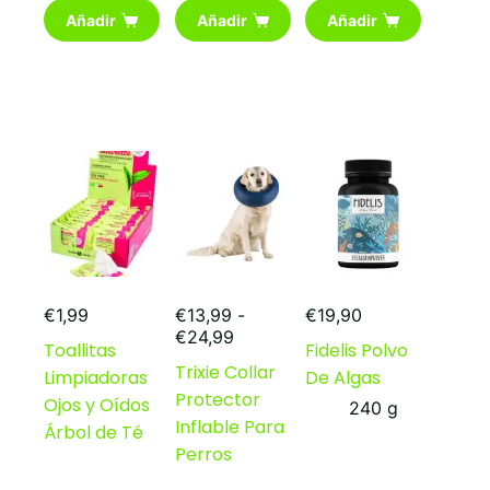
Añadir
Añadir
Añadir
€
1,99
€
13,99
-
€
19,90
Rango
€
24,99
Toallitas
Fidelis Polvo
de
Trixie Collar
Limpiadoras
De Algas
precios:
Protector
desde
Ojos y Oídos
240 g
€13,99
Inflable Para
Árbol de Té
hasta
Perros
€24,99