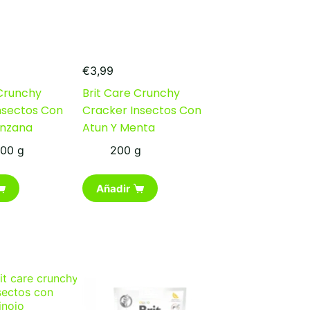
€
3,99
 Crunchy
Brit Care Crunchy
nsectos Con
Cracker Insectos Con
anzana
Atun Y Menta
200 g
200 g
Añadir