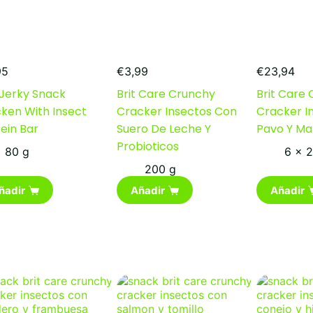
95
€
3,99
€
23,94
 Jerky Snack
Brit Care Crunchy
Brit Care
cken With Insect
Cracker Insectos Con
Cracker I
ein Bar
Suero De Leche Y
Pavo Y M
Probioticos
80 g
6 x 
200 g
ñadir
Añadir
Añadir