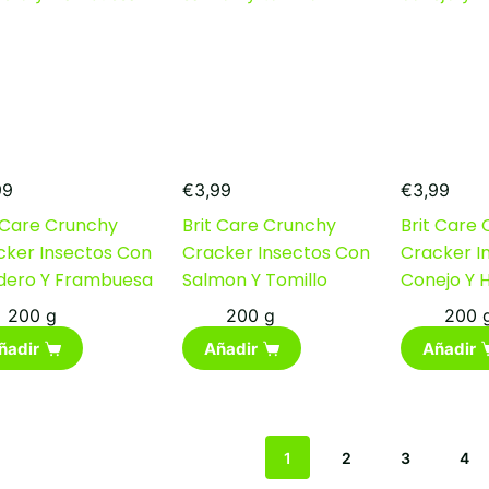
99
€
3,99
€
3,99
t Care Crunchy
Brit Care Crunchy
Brit Care
cker Insectos Con
Cracker Insectos Con
Cracker I
dero Y Frambuesa
Salmon Y Tomillo
Conejo Y H
200 g
200 g
200 
ñadir
Añadir
Añadir
1
2
3
4