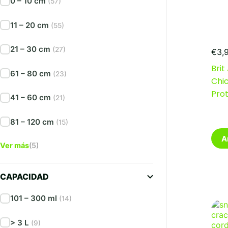
0 – 10 cm
(57)
11 – 20 cm
(55)
21 – 30 cm
(27)
€
3,
Brit
61 – 80 cm
(23)
Chi
Prot
41 – 60 cm
(21)
81 – 120 cm
(15)
A
Ver más
(5)
CAPACIDAD
101 – 300 ml
(14)
> 3 L
(9)