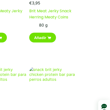
€
3,95
 Meaty Jerky
Brit Meat Jerky Snack
Herring Meaty Coins
80 g
Añadir