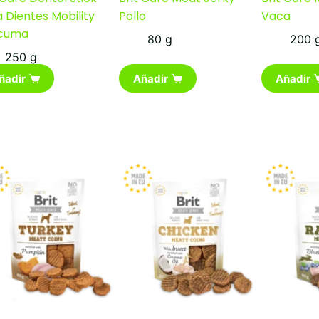
 Dientes Mobility
Pollo
Vaca
cuma
80 g
200 
250 g
ñadir
Añadir
Añadir