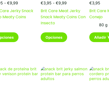
Rango
Rango
95
-
€
9,99
€
3,95
-
€
9,99
€
3,95
de
de
 Care Jerky Snack
Brit Care Meat Jerky
Brit Care
precios:
precios:
o Meaty Coins
Snack Meaty Coins Con
Conejo
desde
desde
€3,95
€3,95
Insecto
80 g
hasta
hasta
€9,99
€9,99
Este
pciones
Opciones
Añadir
ducto
producto
e
tiene
iples
múltiples
antes.
variantes.
Las
iones
opciones
se
den
pueden
ir
elegir
en
la
na
página
de
ducto
producto