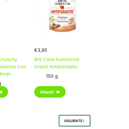
€
3,95
 Crunchy
Brit Care Functional
nsectos Con
Snack Antiparasitic
inojo
150 g
g
Añadir
SIGUIENTE