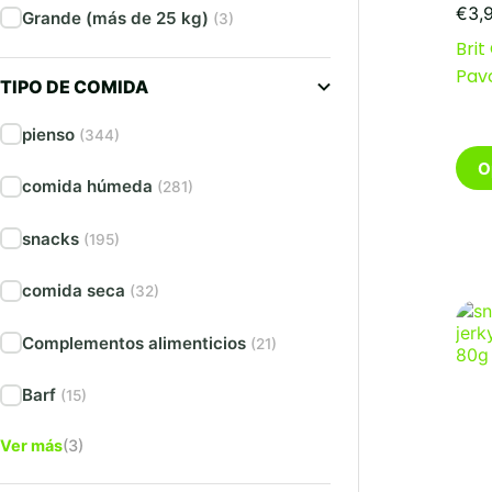
€
3,
Grande (más de 25 kg)
(3)
Brit
Pav
TIPO DE COMIDA
pienso
(344)
Este
O
pro
comida húmeda
(281)
tien
múlt
snacks
(195)
vari
Las
opc
comida seca
(32)
se
pue
Complementos alimenticios
(21)
eleg
en
Barf
(15)
la
pági
de
Ver más
(3)
pro