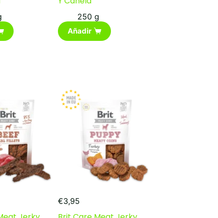
a
Y Canela
g
250 g
Añadir
€
3,95
 Meat Jerky
Brit Care Meat Jerky,