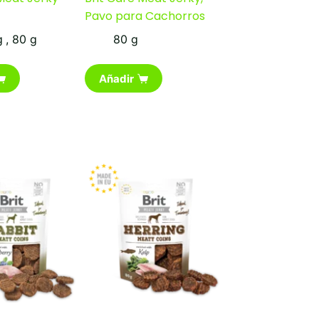
Pavo para Cachorros
g
,
80 g
80 g
Añadir