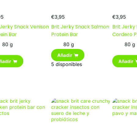
95
€
3,95
€
3,95
 Jerky Snack Venison
Brit Jerky Snack Salmon
Brit Jerky
ein Bar
Protein Bar
Cordero P
80 g
80 g
80 g
Añadir
ñadir
Añadir
5 disponibles