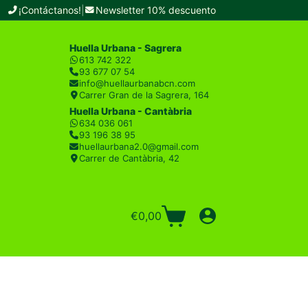
¡Contáctanos!
|
Newsletter 10% descuento
Huella Urbana - Sagrera
613 742 322
93 677 07 54
info@huellaurbanabcn.com
Carrer Gran de la Sagrera, 164
Huella Urbana - Cantàbria
634 036 061
93 196 38 95
huellaurbana2.0@gmail.com
Carrer de Cantàbria, 42
€
0,00
Carro
de
compra