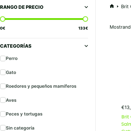
Brit
RANGO DE PRECIO
Inicio
Mostrand
0
€
133
€
CATEGORÍAS
Perro
Gato
Roedores y pequeños mamíferos
Aves
€
13
Peces y tortugas
Brit
Sal
Sin categoría