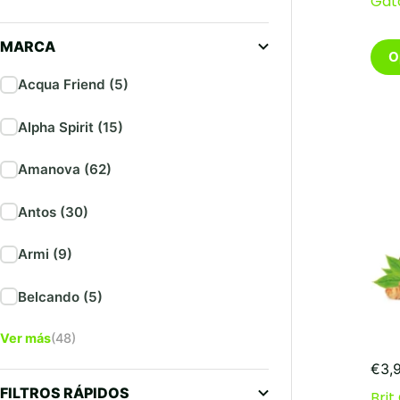
Gat
MARCA
Este
O
pro
tien
Acqua Friend (5)
múlt
vari
Alpha Spirit (15)
Las
opc
Amanova (62)
se
pue
eleg
Antos (30)
en
la
Armi (9)
pági
de
pro
Belcando (5)
Ver más
(48)
€
3,
FILTROS RÁPIDOS
Brit