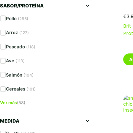
SABOR/PROTEÍNA
€
3,
Pollo
(285)
Brit
Arroz
Prot
(127)
Pescado
(118)
A
Ave
(113)
Salmón
(104)
Cereales
(101)
Ver más
(58)
MEDIDA