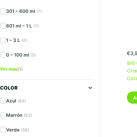
301 – 600 ml
(7)
601 ml – 1 L
(7)
1 – 3 L
(6)
€
3,
0 – 100 ml
(5)
Bri
Ver más
(1)
Cra
Cor
COLOR
A
Azul
(89)
Marrón
(63)
Verde
(56)