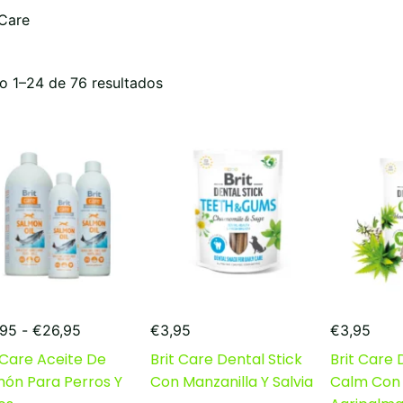
 Care
Ordenado
o 1–24 de 76 resultados
por
popularidad
Rango
,95
-
€
26,95
€
3,95
€
3,95
de
 Care Aceite De
Brit Care Dental Stick
Brit Care 
precios:
món Para Perros Y
Con Manzanilla Y Salvia
Calm Con
desde
€13,95