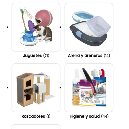
Juguetes
Arena y areneros
(71)
(14)
Rascadores
Higiene y salud
(1)
(44)