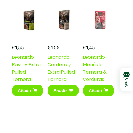
se
pueden
elegir
en
la
página
de
producto
€
1,55
€
1,55
€
1,45
Leonardo
Leonardo
Leonardo
Pavo y Extra
Cordero y
Menú de
Pulled
Extra Pulled
Ternera &
Ternera
Ternera
Verduras
Chat
Añadir
Añadir
Añadir