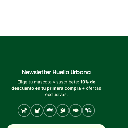
Newsletter
Huella Urbana
Elige tu mascota y suscríbete:
10% de
descuento en tu primera compra
+ ofertas
exclusivas.
Perro
Gato
Roedores
Aves
Peces
Tortugas
Nombre
Correo electrónico