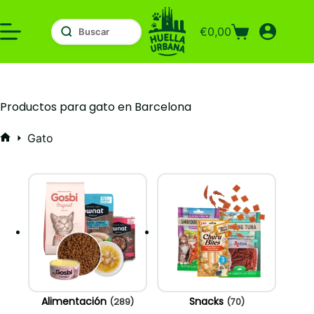
Saltar
al
€
0,00
contenido
Carro
de
compra
Productos para gato en Barcelona
Gato
Inicio
Alimentación
Snacks
(289)
(70)