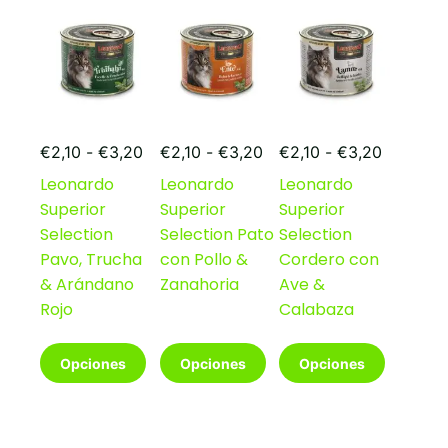
se
se
pueden
pueden
elegir
elegir
en
en
la
la
página
página
de
de
Rango
Rango
Rango
producto
producto
€
2,10
-
€
3,20
€
2,10
-
€
3,20
€
2,10
-
€
3,20
de
de
de
Leonardo
Leonardo
Leonardo
precios:
precios:
precios:
Superior
Superior
Superior
desde
desde
desde
€2,10
€2,10
€2,10
Selection
Selection Pato
Selection
hasta
hasta
hasta
Pavo, Trucha
con Pollo &
Cordero con
€3,20
€3,20
€3,20
& Arándano
Zanahoria
Ave &
Rojo
Calabaza
Este
Este
Este
Opciones
Opciones
Opciones
producto
producto
producto
tiene
tiene
tiene
múltiples
múltiples
múltiples
variantes.
variantes.
variantes.