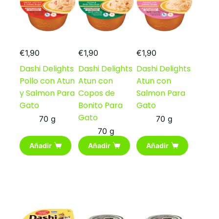
elegir
en
la
página
de
producto
€
1,90
€
1,90
€
1,90
Dashi Delights
Dashi Delights
Dashi Delights
Pollo con Atun
Atun con
Atun con
y Salmon Para
Copos de
Salmon Para
Gato
Bonito Para
Gato
Gato
70 g
70 g
70 g
Añadir
Añadir
Añadir