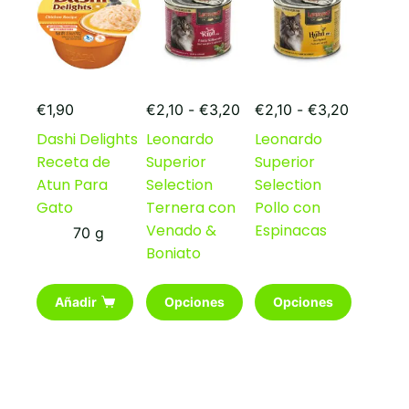
Rango
Rango
€
1,90
€
2,10
-
€
3,20
€
2,10
-
€
3,20
de
de
Dashi Delights
Leonardo
Leonardo
precios:
precios:
Receta de
Superior
Superior
desde
desde
€2,10
€2,10
Atun Para
Selection
Selection
hasta
hasta
Gato
Ternera con
Pollo con
€3,20
€3,20
Venado &
Espinacas
70 g
Boniato
Este
Este
Añadir
Opciones
Opciones
producto
producto
tiene
tiene
múltiples
múltiples
variantes.
variantes.
Las
Las
opciones
opciones