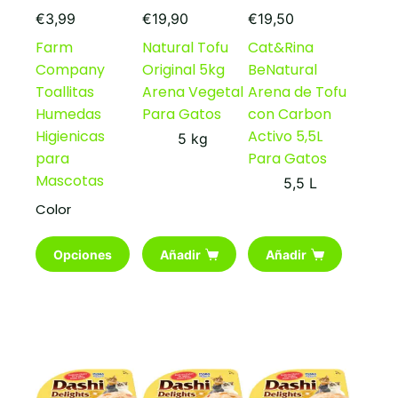
€
3,99
€
19,90
€
19,50
Farm
Natural Tofu
Cat&Rina
Company
Original 5kg
BeNatural
Toallitas
Arena Vegetal
Arena de Tofu
Humedas
Para Gatos
con Carbon
Higienicas
Activo 5,5L
5 kg
para
Para Gatos
Mascotas
5,5 L
Color
Este
Opciones
Añadir
Añadir
producto
tiene
múltiples
variantes.
Las
opciones
se
pueden