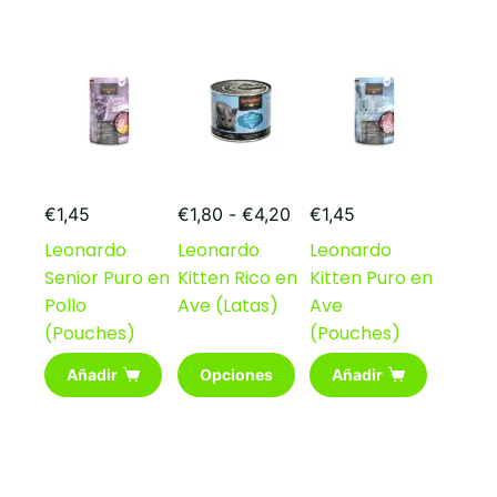
Las
opciones
se
pueden
elegir
en
la
página
de
Rango
producto
€
1,45
€
1,80
-
€
4,20
€
1,45
de
Leonardo
Leonardo
Leonardo
precios:
Senior Puro en
Kitten Rico en
Kitten Puro en
desde
€1,80
Pollo
Ave (Latas)
Ave
hasta
(Pouches)
(Pouches)
€4,20
Este
Añadir
Opciones
Añadir
producto
tiene
múltiples
variantes.
Las
opciones