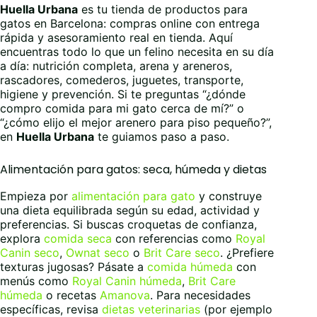
Huella Urbana
es tu tienda de productos para
gatos en Barcelona: compras online con entrega
rápida y asesoramiento real en tienda. Aquí
encuentras todo lo que un felino necesita en su día
a día: nutrición completa, arena y areneros,
rascadores, comederos, juguetes, transporte,
higiene y prevención. Si te preguntas “¿dónde
compro comida para mi gato cerca de mí?” o
“¿cómo elijo el mejor arenero para piso pequeño?”,
en
Huella Urbana
te guiamos paso a paso.
Alimentación para gatos: seca, húmeda y dietas
Empieza por
alimentación para gato
y construye
una dieta equilibrada según su edad, actividad y
preferencias. Si buscas croquetas de confianza,
explora
comida seca
con referencias como
Royal
Canin seco
,
Ownat seco
o
Brit Care seco
. ¿Prefiere
texturas jugosas? Pásate a
comida húmeda
con
menús como
Royal Canin húmeda
,
Brit Care
húmeda
o recetas
Amanova
. Para necesidades
específicas, revisa
dietas veterinarias
(por ejemplo