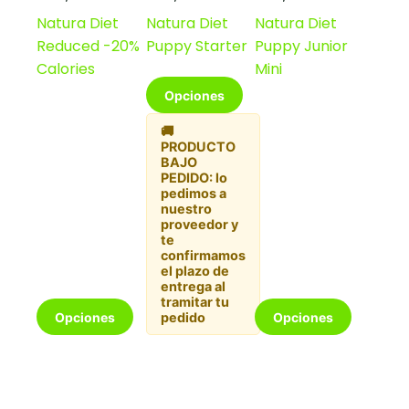
de
de
de
Natura Diet
Natura Diet
Natura Diet
precios:
precios:
precios:
Reduced -20%
Puppy Starter
Puppy Junior
desde
desde
desde
€26,50
€4,90
€4,90
Calories
Mini
hasta
hasta
hasta
Este
Opciones
€69,99
€64,99
€24,99
producto
tiene
🚚
múltiples
PRODUCTO
variantes.
BAJO
Las
PEDIDO: lo
opciones
pedimos a
nuestro
se
proveedor y
pueden
te
elegir
confirmamos
en
el plazo de
la
entrega al
tramitar tu
página
Este
Este
Opciones
Opciones
pedido
de
producto
producto
producto
tiene
tiene
múltiples
múltiples
variantes.
variantes.
Las
Las