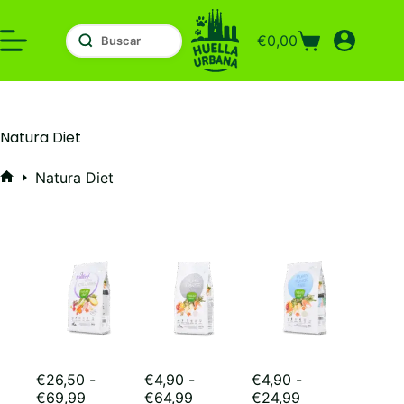
Saltar
al
€
0,00
contenido
Carro
de
compra
Natura Diet
Natura Diet
Inicio
€
26,50
-
€
4,90
-
€
4,90
-
Rango
Rango
Rango
€
69,99
€
64,99
€
24,99