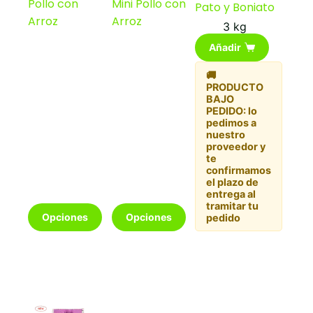
Pollo con
Mini Pollo con
desde
desde
Pato y Boniato
€4,90
€4,90
Arroz
Arroz
3 kg
hasta
hasta
€60,99
€24,50
Añadir
🚚
PRODUCTO
BAJO
PEDIDO: lo
pedimos a
nuestro
proveedor y
te
confirmamos
el plazo de
entrega al
tramitar tu
Este
Este
Opciones
Opciones
pedido
producto
producto
tiene
tiene
múltiples
múltiples
variantes.
variantes.
Las
Las
opciones
opciones
se
se