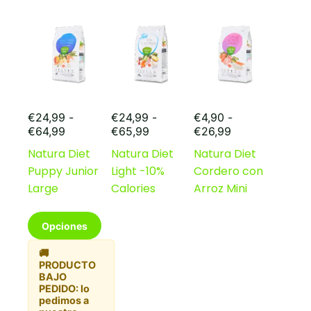
opciones
opciones
se
se
pueden
pueden
elegir
elegir
en
en
la
la
página
página
de
de
producto
producto
€
24,99
-
€
24,99
-
€
4,90
-
Rango
Rango
Rango
€
64,99
€
65,99
€
26,99
de
de
de
Natura Diet
Natura Diet
Natura Diet
precios:
precios:
precios:
Puppy Junior
Light -10%
Cordero con
desde
desde
desde
€24,99
€24,99
€4,90
Large
Calories
Arroz Mini
hasta
hasta
hasta
€64,99
€65,99
€26,99
Este
Opciones
producto
tiene
🚚
múltiples
PRODUCTO
variantes.
BAJO
Las
PEDIDO: lo
opciones
pedimos a