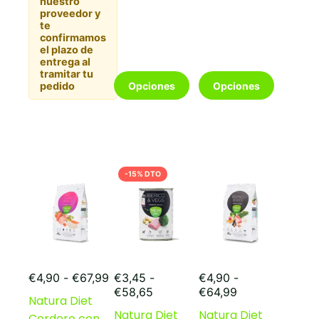
nuestro
se
proveedor y
pueden
te
elegir
confirmamos
en
el plazo de
la
entrega al
tramitar tu
página
Este
Este
Opciones
Opciones
pedido
de
producto
producto
producto
tiene
tiene
múltiples
múltiples
variantes.
variantes.
Las
Las
opciones
opciones
-15% DTO
se
se
pueden
pueden
elegir
elegir
en
en
la
la
página
página
de
de
Rango
producto
producto
€
4,90
-
€
67,99
€
3,45
-
€
4,90
-
de
Rango
Rango
€
58,65
€
64,99
Natura Diet
precios:
de
de
Natura Diet
Natura Diet
Cordero con