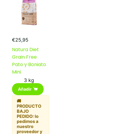
pueden
pueden
elegir
elegir
en
en
la
la
página
página
de
de
producto
producto
€
25,95
Natura Diet
Grain Free
Pato y Boniato
Mini
3 kg
Añadir
🚚
PRODUCTO
BAJO
PEDIDO: lo
pedimos a
nuestro
proveedor y