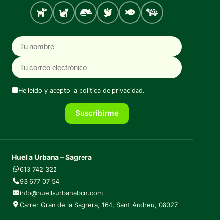
Perro
Gato
Roedores
Aves
Peces
Tortugas
Nombre
Correo electrónico
He leído y acepto la
política de privacidad
.
Suscribirme
Huella Urbana – Sagrera
613 742 322
93 677 07 54
info@huellaurbanabcn.com
Carrer Gran de la Sagrera, 164, Sant Andreu, 08027