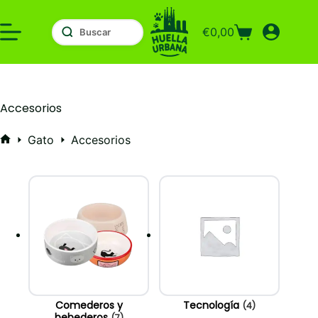
Saltar
al
€
0,00
contenido
Carro
de
compra
Accesorios
Gato
Accesorios
Inicio
Comederos y
Tecnología
(4)
bebederos
(7)