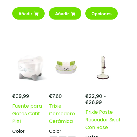
Este
Añadir
Añadir
Opciones
producto
tiene
múltiples
variantes.
Las
opciones
se
pueden
elegir
en
la
página
de
producto
€
39,99
€
7,60
€
22,90
-
Rango
€
26,99
Fuente para
Trixie
de
Trixie Poste
Gatos Catit
Comedero
precios:
Rascador Sisal
desde
PIXI
Cerámica
€22,90
Con Base
Color
Color
hasta