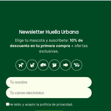
Newsletter
Huella Urbana
Elige tu mascota y suscríbete:
10% de
descuento en tu primera compra
+ ofertas
exclusivas.
Perro
Gato
Roedores
Aves
Peces
Tortugas
Nombre
Correo electrónico
He leído y acepto la
política de privacidad
.