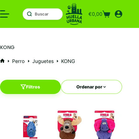
Saltar
al
€
0,00
contenido
Carro
de
compra
KONG
Perro
Juguetes
KONG
Inicio
Filtros
Ordenar por