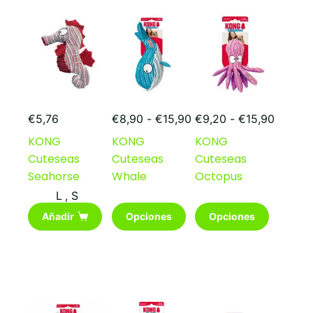
opciones
se
pueden
elegir
en
la
página
de
Rango
Rango
producto
€
5,76
€
8,90
-
€
15,90
€
9,20
-
€
15,90
de
de
KONG
KONG
KONG
precios:
precios
Cuteseas
Cuteseas
Cuteseas
desde
desde
€8,90
€9,20
Seahorse
Whale
Octopus
hasta
hasta
L
,
S
€15,90
€15,90
Este
Este
Añadir
Opciones
Opciones
producto
producto
tiene
tiene
múltiples
múltiples
variantes.
variantes.
Las
Las
opciones
opciones
se
se