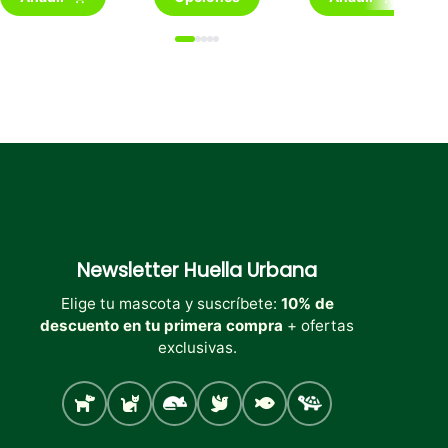
producto
tiene
múltiples
variantes.
Las
opciones
se
pueden
elegir
en
la
página
de
producto
Newsletter
Huella Urbana
Elige tu mascota y suscríbete:
10% de
descuento en tu primera compra
+ ofertas
exclusivas.
Perro
Gato
Roedores
Aves
Peces
Tortugas