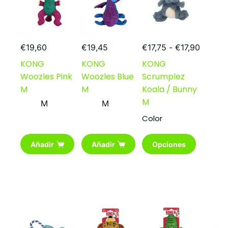
Rango
€
19,60
€
19,45
€
17,75
-
€
17,90
de
KONG
KONG
KONG
precios
Woozles Pink
Woozles Blue
Scrumplez
desde
€17,75
M
M
Koala / Bunny
hasta
M
M
M
€17,90
Color
Este
Añadir
Añadir
Opciones
producto
tiene
múltiples
variantes.
Las
opciones
se
pueden