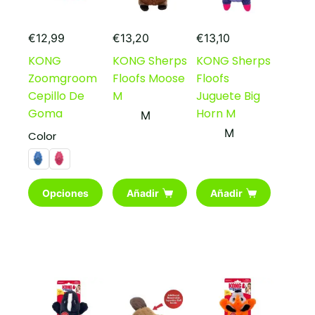
€
12,99
€
13,20
€
13,10
KONG
KONG Sherps
KONG Sherps
Zoomgroom
Floofs Moose
Floofs
Cepillo De
M
Juguete Big
Goma
Horn M
M
M
Color
Este
Opciones
Añadir
Añadir
producto
tiene
múltiples
variantes.
Las
opciones
se
pueden
elegir