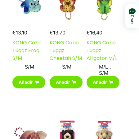
elegir
en
la
Chat
página
de
producto
€
13,10
€
13,70
€
16,40
KONG Cozie
KONG Cozie
KONG Cozie
Tuggz Frog
Tuggz
Tuggz
S/M
Cheetah S/M
Alligator M/L
S/M
S/M
M/L
,
S/M
Añadir
Añadir
Añadir