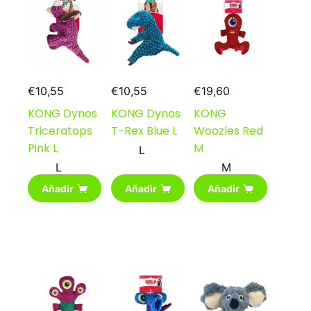
pueden
pueden
elegir
elegir
en
en
la
la
página
página
de
de
producto
producto
€
10,55
€
10,55
€
19,60
KONG Dynos
KONG Dynos
KONG
Triceratops
T-Rex Blue L
Woozles Red
Pink L
M
L
L
M
Añadir
Añadir
Añadir