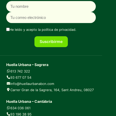
Nombre
Correo electrónico
He leído y acepto la
política de privacidad
.
Suscribirme
Huella Urbana – Sagrera
613 742 322
93 677 07 54
info@huellaurbanabcn.com
Carrer Gran de la Sagrera, 164, Sant Andreu, 08027
Huella Urbana – Cantàbria
634 036 061
93 196 38 95