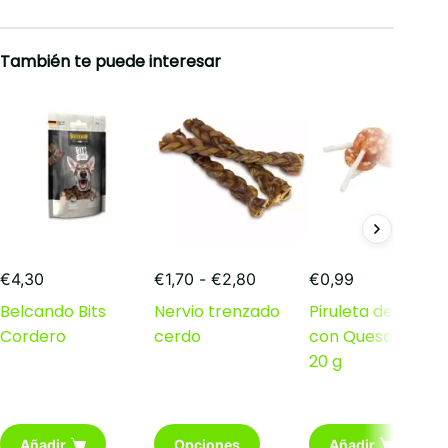
También te puede interesar
Rango
€
4,30
€
1,70
-
€
2,80
€
0,99
de
Belcando Bits
Nervio trenzado
Piruleta de Pollo
precios:
Cordero
cerdo
con Queso, 10 cm,
desde
€1,70
20 g
hasta
€2,80
Este
Añadir
Opciones
Añadir