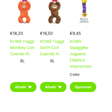
€
18,20
€
16,50
€
9,45
KONG Tuggz
KONG Tuggz
KONG
Monkey Con
Sloth Con
Squiggles
Cuerda XL
Cuerda XL
Juguete
Elástico
XL
XL
Interactivo
Color
Este
Añadir
Añadir
Opciones
producto
tiene
múltiples
variantes.
Las