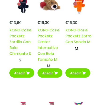
en
la
página
de
producto
€
13,60
€
16,30
€
16,30
KONG Cozie
KONG Cozie
KONG Gozie
Pocketz
Pocketz
Pocketz Zorro
Zorrillo Con
Castor
Con Sonido M
Bola
Interactivo
M
Chirriante S
Con Bola
Tamaño M
S
M
Añadir
Añadir
Añadir