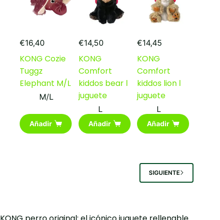
€
16,40
€
14,50
€
14,45
KONG Cozie
KONG
KONG
Tuggz
Comfort
Comfort
Elephant M/L
kiddos bear l
kiddos lion l
juguete
juguete
M/L
L
L
Añadir
Añadir
Añadir
SIGUIENTE
KONG perro original: el icónico juguete rellenable