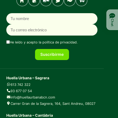
Perro
Gato
Roedores
Aves
Peces
Tortugas
Nombre
Correo electrónico
Chat
He leído y acepto la
política de privacidad
.
Suscribirme
Huella Urbana – Sagrera
613 742 322
93 677 07 54
info@huellaurbanabcn.com
Carrer Gran de la Sagrera, 164, Sant Andreu, 08027
Huella Urbana – Cantàbria