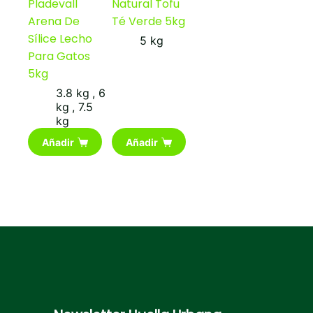
Pladevall
Natural Tofu
Arena De
Té Verde 5kg
Sílice Lecho
5 kg
Para Gatos
5kg
3.8 kg
,
6
kg
,
7.5
kg
Añadir
Añadir