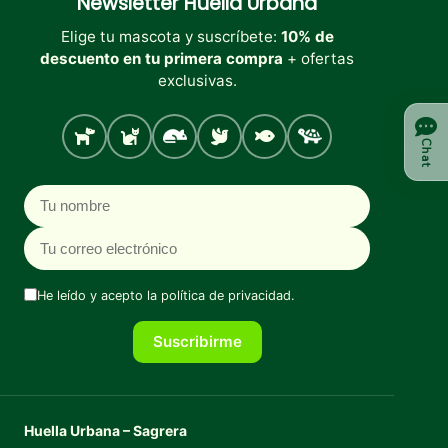
Newsletter
Huella Urbana
Elige tu mascota y suscríbete:
10% de
descuento en tu primera compra
+ ofertas
exclusivas.
Perro
Gato
Roedores
Aves
Peces
Tortugas
Chat
Nombre
Correo electrónico
He leído y acepto la
política de privacidad
.
Suscribirme
Huella Urbana – Sagrera