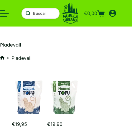
Saltar
al
€
0,00
contenido
Carro
de
compra
Pladevall
Pladevall
Inicio
€
19,95
€
19,90