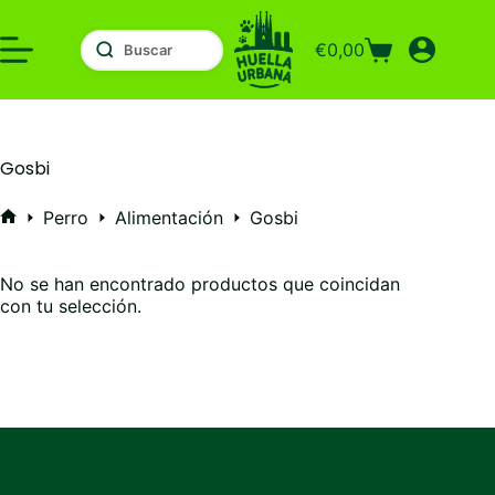
Saltar
al
€
0,00
contenido
Carro
de
compra
Gosbi
Perro
Alimentación
Gosbi
Inicio
No se han encontrado productos que coincidan
con tu selección.