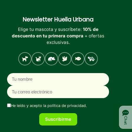
Newsletter
Huella Urbana
Elige tu mascota y suscríbete:
10% de
descuento en tu primera compra
+ ofertas
exclusivas.
Perro
Gato
Roedores
Aves
Peces
Tortugas
Nombre
Correo electrónico
He leído y acepto la
política de privacidad
.
Chat
Suscribirme