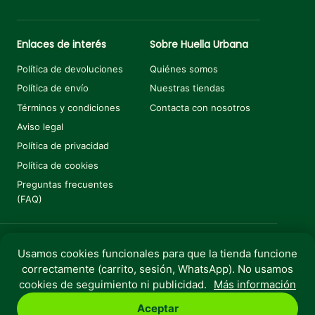
Enlaces de interés
Sobre Huella Urbana
Política de devoluciones
Quiénes somos
Política de envío
Nuestras tiendas
Términos y condiciones
Contacta con nosotros
Aviso legal
Política de privacidad
Política de cookies
Preguntas frecuentes
(FAQ)
Usamos cookies funcionales para que la tienda funcione
correctamente (carrito, sesión, WhatsApp). No usamos
Copyright © 2025 Huella Urbana. Todos los derechos
cookies de seguimiento ni publicidad.
Más información
reservados.
Aceptar
Perro
Gato
Roedores
Aves
Peces
Rebajas