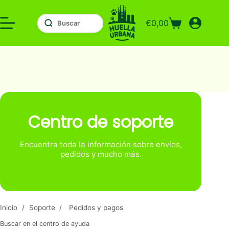
Saltar
al
€
0,00
contenido
Carro
de
compra
Centro de soporte
Encuentra toda la información sobre envíos,
pedidos y mucho más.
Inicio
/
Soporte
/
Pedidos y pagos
Buscar en el centro de ayuda