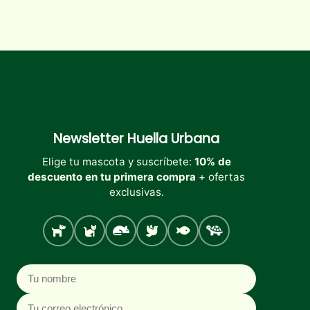
Newsletter
Huella Urbana
Elige tu mascota y suscríbete:
10% de
descuento en tu primera compra
+ ofertas
exclusivas.
Perro
Gato
Roedores
Aves
Peces
Tortugas
Nombre
Correo electrónico