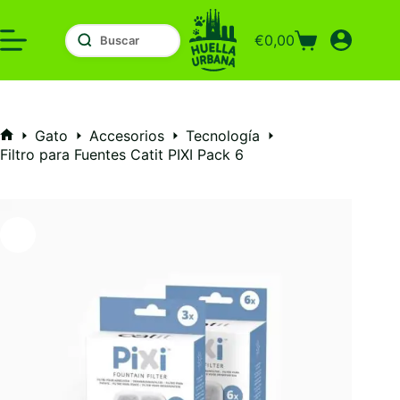
Saltar
al
€
0,00
contenido
Carro
de
compra
Gato
Accesorios
Tecnología
Inicio
Filtro para Fuentes Catit PIXI Pack 6