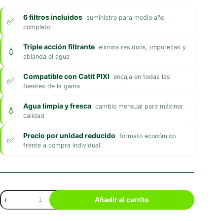
6 filtros incluidos
suministro para medio año
completo
Triple acción filtrante
elimina residuos, impurezas y
ablanda el agua
Compatible con Catit PIXI
encaja en todas las
fuentes de la gama
Agua limpia y fresca
cambio mensual para máxima
calidad
Precio por unidad reducido
formato económico
frente a compra individual
Filtro
Añadir al carrito
para
Fuentes