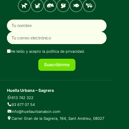
Perro
Gato
Roedores
Aves
Peces
Tortugas
Nombre
Correo electrónico
He leído y acepto la
política de privacidad
.
Suscribirme
Huella Urbana – Sagrera
613 742 322
93 677 07 54
info@huellaurbanabcn.com
Carrer Gran de la Sagrera, 164, Sant Andreu, 08027