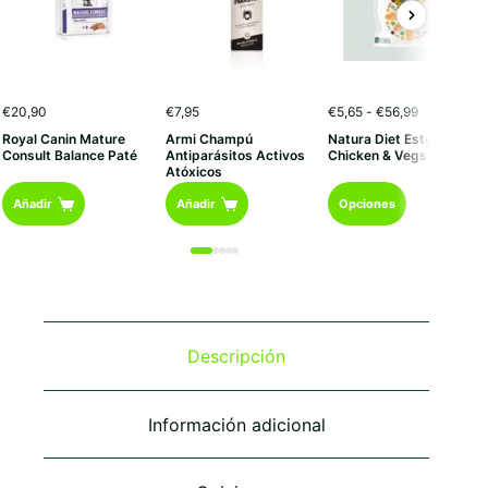
Rango
€
20,90
€
7,95
€
5,65
-
€
56,99
de
Royal Canin Mature
Armi Champú
Natura Diet Esterilizado
precios:
Consult Balance Paté
Antiparásitos Activos
Chicken & Vegs
desde
Atóxicos
€5,65
Este
hasta
Añadir
Añadir
Opciones
€56,99
producto
tiene
múltiples
variantes.
Las
opciones
se
Descripción
pueden
elegir
en
Información adicional
la
página
de