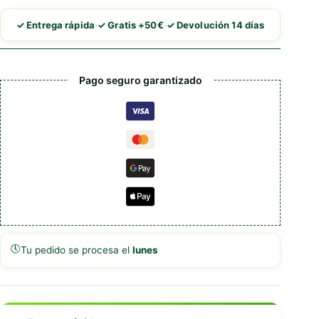
Catit
PIXI
·
·
✓ Entrega rápida
✓ Gratis +50€
✓ Devolución 14 días
Pack
6
cantidad
Pago seguro garantizado
🕔
Tu pedido se procesa el
lunes