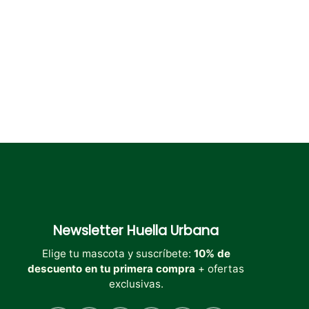
en
en
en
la
la
la
página
página
página
de
de
de
producto
producto
producto
Newsletter
Huella Urbana
Elige tu mascota y suscríbete:
10% de
descuento en tu primera compra
+ ofertas
exclusivas.