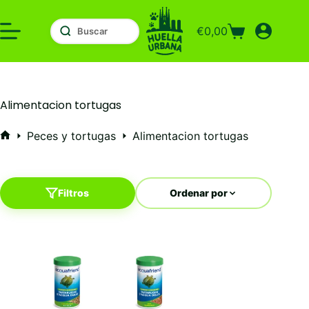
Saltar
al
€
0,00
contenido
Carro
de
compra
Alimentacion tortugas
Peces y tortugas
Alimentacion tortugas
Inicio
Filtros
Ordenar por