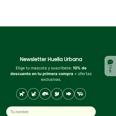
en
la
página
de
producto
Newsletter
Huella Urbana
Chat
Elige tu mascota y suscríbete:
10% de
descuento en tu primera compra
+ ofertas
exclusivas.
Perro
Gato
Roedores
Aves
Peces
Tortugas
Nombre
Correo electrónico