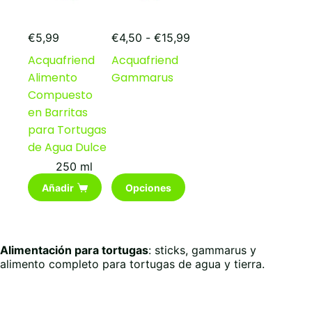
Rango
€
5,99
€
4,50
-
€
15,99
de
Acquafriend
Acquafriend
precios:
Alimento
Gammarus
desde
€4,50
Compuesto
hasta
en Barritas
€15,99
para Tortugas
de Agua Dulce
250 ml
Este
Añadir
Opciones
producto
tiene
múltiples
variantes.
Las
Alimentación para tortugas
: sticks, gammarus y
opciones
alimento completo para tortugas de agua y tierra.
se
pueden
elegir