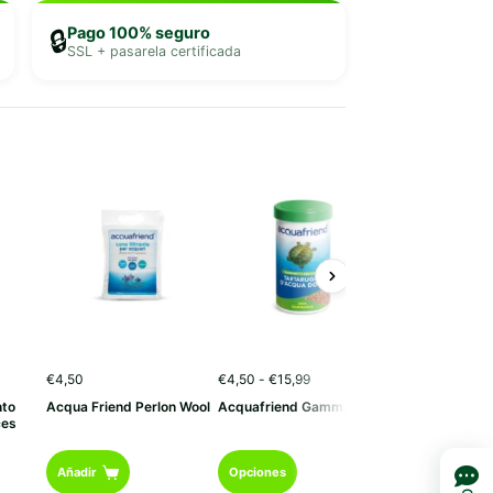
Pago 100% seguro
🔒
SSL + pasarela certificada
Rango
€
4,50
€
4,50
-
€
15,99
de
nto
Acqua Friend Perlon Wool
Acquafriend Gammarus
precios:
ces
desde
€4,50
Este
hasta
Añadir
Opciones
€15,99
producto