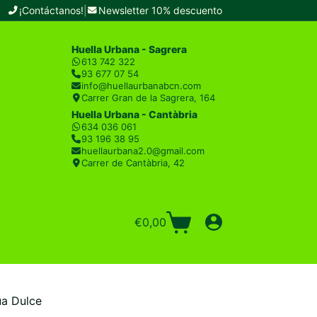
¡Contáctanos!
|
Newsletter 10% descuento
Huella Urbana - Sagrera
613 742 322
93 677 07 54
info@huellaurbanabcn.com
Carrer Gran de la Sagrera, 164
Huella Urbana - Cantàbria
634 036 061
93 196 38 95
huellaurbana2.0@gmail.com
Carrer de Cantàbria, 42
€
0,00
Carro
de
compra
ua Dulce