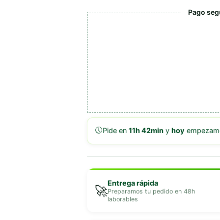
Dulce
Pago seg
cantidad
🕔
Pide en
11h 42min
y
hoy
empezamos
Entrega rápida
🚀
Preparamos tu pedido en 48h
laborables