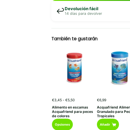
Devolución fácil
↩️
14 días para devolver
También te gustarán
Rango
€
3,45
-
€
5,50
€
6,99
de
Alimento en escamas
Acquafriend Alime
precios:
Acquafriend para peces
Granulado para Pe
desde
de colores
Tropicales
€3,45
Este
hasta
Opciones
Añadir
€5,50
producto