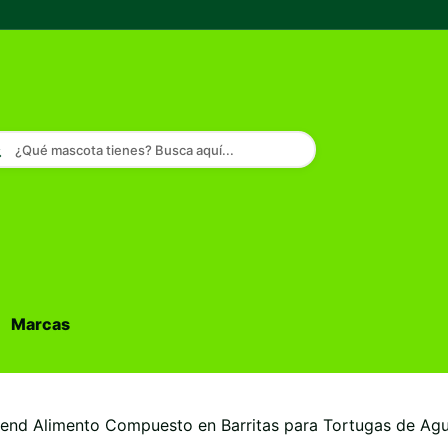
¿Qué mascota tienes? Busca aquí...
Marcas
Buscar...
iend Alimento Compuesto en Barritas para Tortugas de Ag