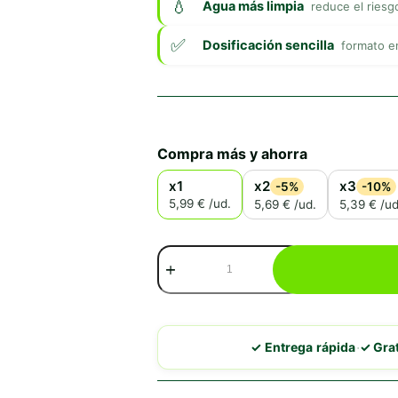
Agua más limpia
reduce el riesg
Dosificación sencilla
formato en
Compra más y ahorra
x1
x2
x3
-5%
-10%
5,99 € /ud.
5,69 € /ud.
5,39 € /ud
Acquafriend
Alimento
Compuesto
en
Barritas
para
·
✓ Entrega rápida
✓ Gra
Tortugas
de
Agua