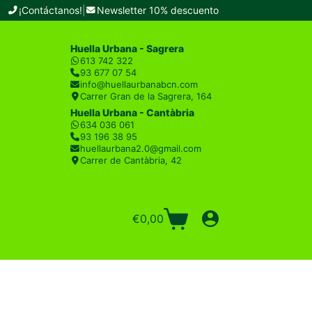
¡Contáctanos!
|
Newsletter 10% descuento
Huella Urbana - Sagrera
613 742 322
93 677 07 54
info@huellaurbanabcn.com
Carrer Gran de la Sagrera, 164
Huella Urbana - Cantàbria
634 036 061
93 196 38 95
huellaurbana2.0@gmail.com
Carrer de Cantàbria, 42
€
0,00
Carro
de
compra