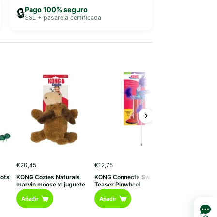
Pago 100% seguro
🔒
SSL + pasarela certificada
R
€
20,45
€
12,75
€
9,40
-
€
11,95
d
rots
KONG Cozies Naturals
KONG Connects Switch
KONG Comfort 
p
p
marvin moose xl juguete
Teaser Pinwheel
elephant xs, s 
d
Este
€
Añadir
Añadir
Opciones
h
producto
€
tiene