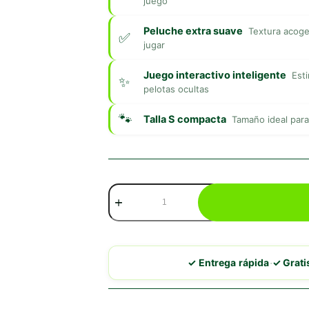
juego
Peluche extra suave
Textura acoge
jugar
Juego interactivo inteligente
Esti
pelotas ocultas
Talla S compacta
Tamaño ideal par
KONG
Cozie
Pocketz
Zorrillo
Con
Bola
·
✓ Entrega rápida
✓ Grat
Chirriante
S
cantidad