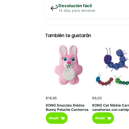
Devolución fácil
↩️
14 días para devolver
También te gustarán
€
16,95
€
6,00
KONG Snuzzles Kiddos
KONG Cat Nibble Car
Bunny Peluche Cachorros
zanahorias con catni
Añadir
Añadir