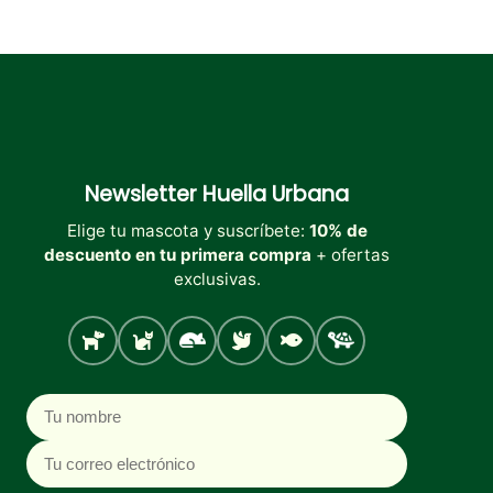
Newsletter
Huella Urbana
Elige tu mascota y suscríbete:
10% de
descuento en tu primera compra
+ ofertas
exclusivas.
Perro
Gato
Roedores
Aves
Peces
Tortugas
Nombre
Correo electrónico