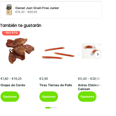
Ownat Just Grain Free Junior
Rango
€
19,30
-
€
69,95
de
precios:
desde
También te gustarán
€19,30
hasta
-10% DTO
€69,95
Rango
Rango
€
1,80
-
€
16,20
€
3,90
€
0,40
-
€
28,99
de
de
Orejas de Cerdo
Tiras Tiernas de Pollo
Antos Chicken D’light
precios:
precios:
Calcium
desde
desde
Este
Este
Este
€1,80
€0,40
Opciones
Opciones
Opciones
hasta
hasta
producto
producto
producto
€16,20
€28,99
tiene
tiene
tiene
múltiples
múltiples
múltiples
variantes.
variantes.
variantes.