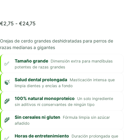
Rango
€
2,75
-
€
24,75
de
precios:
Orejas de cerdo grandes deshidratadas para perros de
desde
razas medianas a gigantes
€2,75
hasta
€24,75
Tamaño grande
Dimensión extra para mandíbulas
potentes de razas grandes
Salud dental prolongada
Masticación intensa que
limpia dientes y encías a fondo
100% natural monoproteico
Un solo ingrediente
sin aditivos ni conservantes de ningún tipo
Sin cereales ni gluten
Fórmula limpia sin azúcar
añadido
Horas de entretenimiento
Duración prolongada que