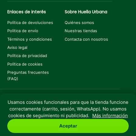
Enlaces de interés
Sobre Huella Urbana
Política de devoluciones
Quiénes somos
Política de envío
Nuestras tiendas
Términos y condiciones
Contacta con nosotros
Aviso legal
Política de privacidad
Política de cookies
Preguntas frecuentes
(FAQ)
Usamos cookies funcionales para que la tienda funcione
Añadir al carrito
€
2,75
correctamente (carrito, sesión, WhatsApp). No usamos
Copyright © 2025 Huella Urbana. Todos los derechos
cookies de seguimiento ni publicidad.
Más información
reservados.
Aceptar
Perro
Gato
Roedores
Aves
Peces
Rebajas