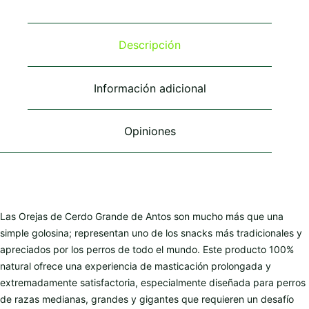
Las
Las
Las
opciones
opciones
opciones
se
se
se
Descripción
pueden
pueden
pueden
elegir
elegir
elegir
en
en
en
Información adicional
la
la
la
página
página
página
de
de
de
Opiniones
producto
producto
producto
Las Orejas de Cerdo Grande de Antos son mucho más que una
simple golosina; representan uno de los snacks más tradicionales y
apreciados por los perros de todo el mundo. Este producto 100%
natural ofrece una experiencia de masticación prolongada y
extremadamente satisfactoria, especialmente diseñada para perros
de razas medianas, grandes y gigantes que requieren un desafío