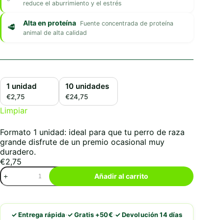
reduce el aburrimiento y el estrés
Alta en proteína
Fuente concentrada de proteína
animal de alta calidad
1 unidad
10 unidades
€2,75
€24,75
Limpiar
Formato 1 unidad: ideal para que tu perro de raza
grande disfrute de un premio ocasional muy
duradero.
€
2,75
Orejas
Añadir al carrito
de
Cerdo
Grande
cantidad
·
·
✓ Entrega rápida
✓ Gratis +50€
✓ Devolución 14 días