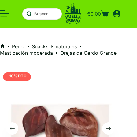
Saltar
al
€
0,00
contenido
Carro
de
compra
Perro
Snacks
naturales
Inicio
Masticación moderada
Orejas de Cerdo Grande
-10% DTO