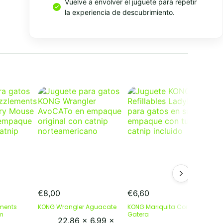
Vuelve a envolver el juguete para repetir
la experiencia de descubrimiento.
Resumen rapido
€
8,00
€
6,60
€
ments
KONG Wrangler Aguacate
KONG Mariquita Con Hierba
K
cm
Gatera
A
22.86 x 6.99 x