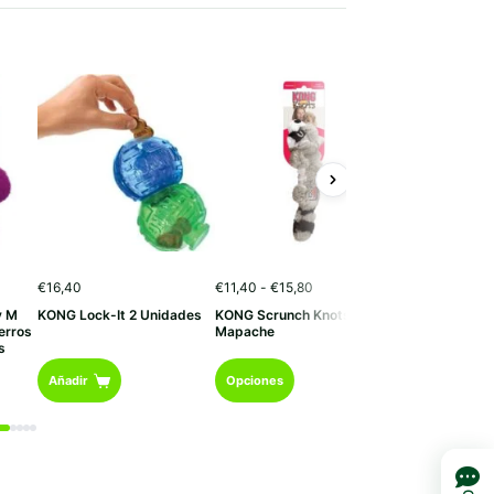
Rango
€
16,40
€
11,40
-
€
15,80
€
9,00
de
y M
KONG Lock-It 2 Unidades
KONG Scrunch Knots
KONG Phatz Rh
precios:
erros
Mapache
desde
s
€11,40
Este
hasta
Añadir
Opciones
Añadir
€15,80
producto
tiene
múltiples
variantes.
Las