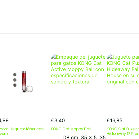
4,99
€
3,40
€
16,85
cord Juguete láser con
KONG Cat Moppy Ball
KONG Cat Puzzle
avero
Hideaway 12.5 
08 cm
,
35 x 5
,
35