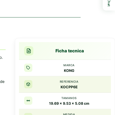
opciones
Chat
se
pueden
elegir
en
la
página
de
producto
Ficha tecnica
o.
MARCA
KONG
 de
REFERENCIA
KOCPP6E
TAMANOS
19.69 x 9.53 x 5.08 cm
MEDIDA