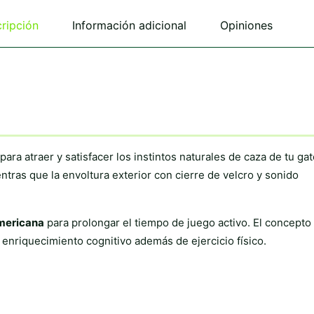
opciones
se
ripción
Información adicional
Opiniones
pueden
elegir
en
la
página
de
producto
ara atraer y satisfacer los instintos naturales de caza de tu gat
entras que la envoltura exterior con cierre de velcro y sonido
mericana
para prolongar el tiempo de juego activo. El concepto
 enriquecimiento cognitivo además de ejercicio físico.