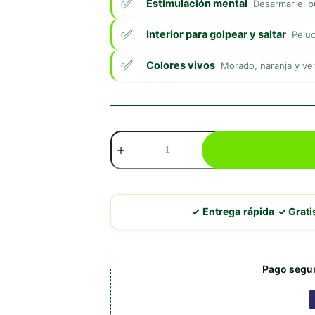
Estimulación mental
Desarmar el bu
Interior para golpear y saltar
Peluc
Colores vivos
Morado, naranja y ver
KONG
Pull-
a-
Partz
Purrito
cantidad
·
✓ Entrega rápida
✓ Grat
Pago segur