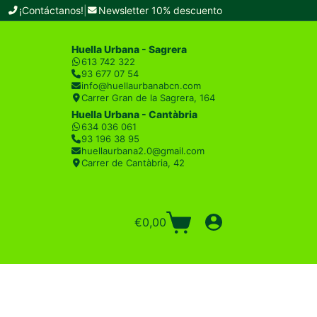
¡Contáctanos!
|
Newsletter 10% descuento
Huella Urbana - Sagrera
613 742 322
93 677 07 54
info@huellaurbanabcn.com
Carrer Gran de la Sagrera, 164
Huella Urbana - Cantàbria
634 036 061
93 196 38 95
huellaurbana2.0@gmail.com
Carrer de Cantàbria, 42
€
0,00
Carro
de
compra