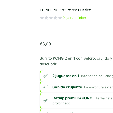
KONG Pull-a-Partz Purrito
Deja tu opinion
€
8,00
Burrito KONG 2 en 1 con velcro, crujido 
descubrir
2 juguetes en 1
Interior de peluche 
Sonido crujiente
La envoltura exter
Catnip premium KONG
Hierba gate
prolongado