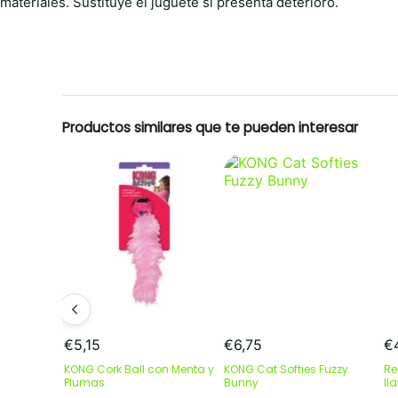
materiales. Sustituye el juguete si presenta deterioro.
Productos similares que te pueden interesar
€
5,15
€
6,75
€
KONG Cork Ball con Menta y
KONG Cat Softies Fuzzy
Re
Plumas
Bunny
ll