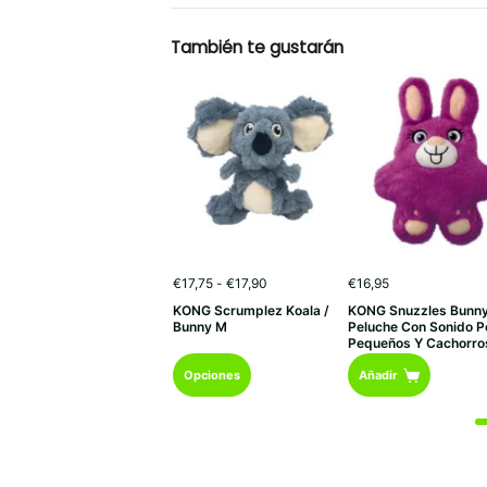
También te gustarán
Rango
€
17,75
-
€
17,90
€
16,95
de
KONG Scrumplez Koala /
KONG Snuzzles Bunn
precios:
Bunny M
Peluche Con Sonido P
desde
Pequeños Y Cachorro
€17,75
Este
hasta
Opciones
Añadir
€17,90
producto
tiene
múltiples
variantes.
Las