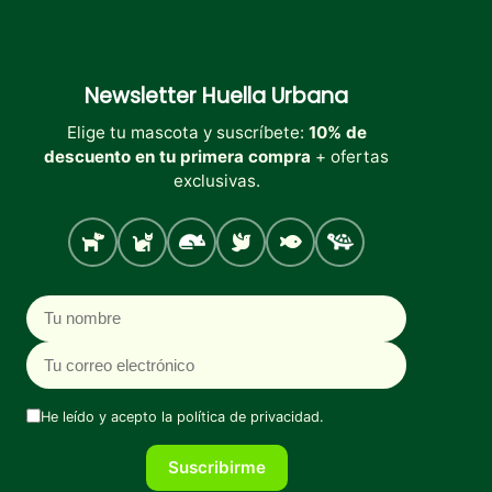
Newsletter
Huella Urbana
Elige tu mascota y suscríbete:
10% de
descuento en tu primera compra
+ ofertas
exclusivas.
Perro
Gato
Roedores
Aves
Peces
Tortugas
Nombre
Correo electrónico
He leído y acepto la
política de privacidad
.
Suscribirme