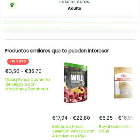
EDAD DE GATOS
Adulto
Puntos clave
Resumen rapido
Productos similares que te pueden interesar
-15% DTO
Rango
€
3,50
-
€
35,70
de
Dibaq Sense Cochinillo
precios:
de Segovia con
Manzana y Zanahoria
desde
€3,50
hasta
€35,70
Rango
Ra
€
17,94
-
€
22,80
€
6,25
-
€
16,95
de
de
Belcando Finest
Royal Canin Maltese
precios:
pr
Selection Venado con
Adult
Arándanos y Mijo
desde
de