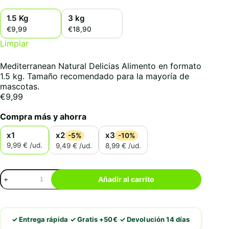
1.5 Kg
3 kg
€9,99
€18,90
Limpiar
Mediterranean Natural Delicias Alimento en formato
1.5 kg. Tamaño recomendado para la mayoría de
mascotas.
€
9,99
Compra más y ahorra
x1
x2
x3
-5%
-10%
9,99 € /ud.
9,49 € /ud.
8,99 € /ud.
Mediterranean
Añadir al carrito
Natural
Delicias
Alimento
cantidad
·
·
✓ Entrega rápida
✓ Gratis +50€
✓ Devolución 14 días