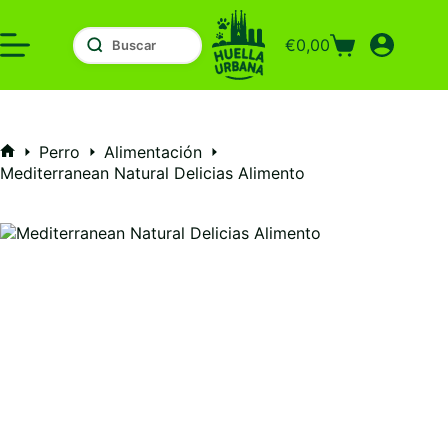
Saltar
al
€
0,00
contenido
Carro
de
compra
Perro
Alimentación
Inicio
Mediterranean Natural Delicias Alimento