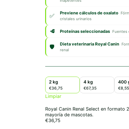
inapetentes
Previene cálculos de oxalato
Fórm
cristales urinarios
Proteínas seleccionadas
Fuentes d
Dieta veterinaria Royal Canin
Form
renal
2 kg
4 kg
400 
€36,75
€67,35
€8,55
Limpiar
Royal Canin Renal Select en formato 
mayoría de mascotas.
€
36,75