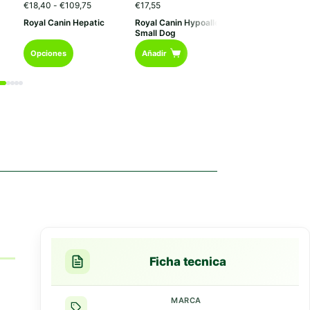
o
Rango
€
18,40
-
€
109,75
€
17,55
€
17,95
de
Royal Canin Hepatic
Royal Canin Hypoallergenic
Royal Canin Pu
s:
precios:
Small Dog
desde
Este
0
€18,40
Opciones
Añadir
Añadir
hasta
producto
80
€109,75
tiene
múltiples
variantes.
Las
opciones
se
pueden
elegir
en
la
página
de
producto
Ficha tecnica
MARCA