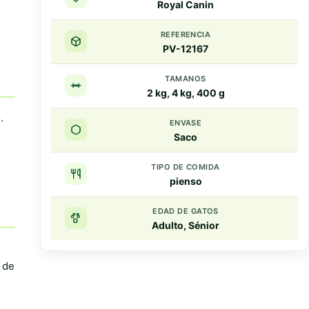
Royal Canin
REFERENCIA
PV-12167
TAMANOS
2 kg, 4 kg, 400 g
.
ENVASE
Saco
TIPO DE COMIDA
pienso
EDAD DE GATOS
Adulto, Sénior
 de
Resumen rapido
Puntos clave