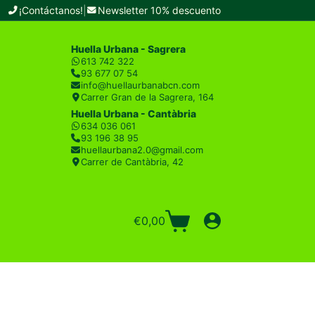
¡Contáctanos!
|
Newsletter 10% descuento
Huella Urbana - Sagrera
613 742 322
93 677 07 54
info@huellaurbanabcn.com
Carrer Gran de la Sagrera, 164
Huella Urbana - Cantàbria
634 036 061
93 196 38 95
huellaurbana2.0@gmail.com
Carrer de Cantàbria, 42
€
0,00
Carro
de
compra