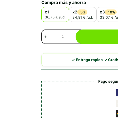
Compra más y ahorra
x1
x2
x3
-5%
-10%
36,75 € /ud.
34,91 € /ud.
33,07 € /u
Royal
Canin
Renal
Select
cantidad
·
✓ Entrega rápida
✓ Grat
Pago segur