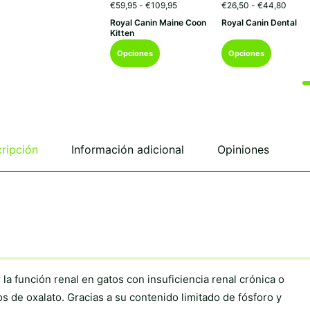
Rango
Rang
€
59,95
-
€
109,95
€
26,50
-
€
44,80
de
de
Royal Canin Maine Coon
Royal Canin Dental
precios:
precio
Kitten
desde
desde
Este
Este
€59,95
€26,5
Opciones
Opciones
hasta
hasta
producto
producto
€109,95
€44,
tiene
tiene
múltiples
múltiples
variantes.
variantes.
Las
Las
opciones
opciones
se
se
ripción
Información adicional
Opiniones
pueden
pueden
elegir
elegir
en
en
la
la
página
página
de
de
producto
producto
la función renal en gatos con insuficiencia renal crónica o
s de oxalato. Gracias a su contenido limitado de fósforo y