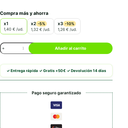
Compra más y ahorra
x1
x2
x3
-5%
-10%
1,40 € /ud.
1,32 € /ud.
1,26 € /ud.
Vitakraft
Añadir al carrito
Cat
Stick
Classic
Salmón
·
·
✓ Entrega rápida
✓ Gratis +50€
✓ Devolución 14 días
cantidad
Pago seguro garantizado