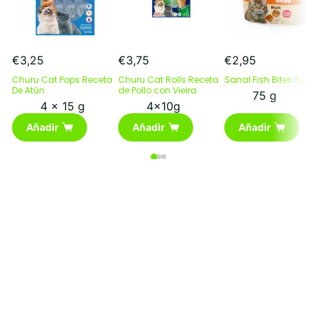
€
3,25
€
3,75
€
2,95
Churu Cat Pops Receta
Churu Cat Rolls Receta
Sanal Fish Bites Sal
De Atún
de Pollo con Vieira
75 g
4 x 15 g
4x10g
Añadir
Añadir
Añadir