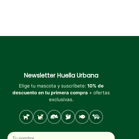
Newsletter
Huella Urbana
Elige tu mascota y suscríbete:
10% de
descuento en tu primera compra
+ ofertas
exclusivas.
Perro
Gato
Roedores
Aves
Peces
Tortugas
Nombre
Correo electrónico