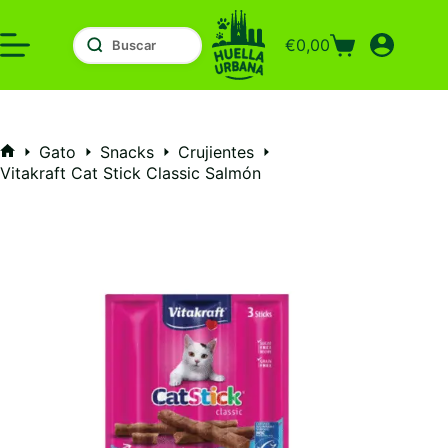
Saltar
al
€
0,00
contenido
Carro
de
compra
Gato
Snacks
Crujientes
Inicio
Vitakraft Cat Stick Classic Salmón