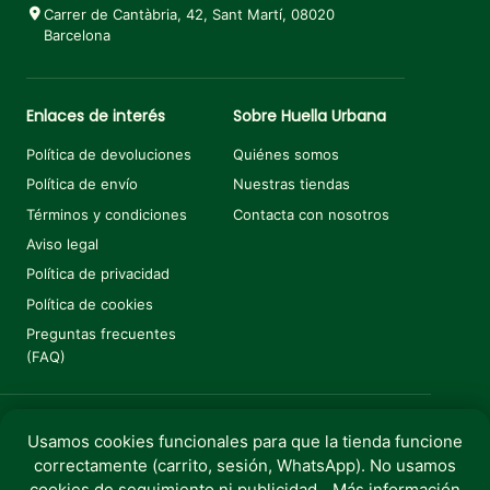
Carrer de Cantàbria, 42, Sant Martí, 08020
Barcelona
Enlaces de interés
Sobre Huella Urbana
Política de devoluciones
Quiénes somos
Política de envío
Nuestras tiendas
Términos y condiciones
Contacta con nosotros
Aviso legal
Política de privacidad
Política de cookies
Preguntas frecuentes
(FAQ)
Usamos cookies funcionales para que la tienda funcione
Añadir al carrito
€
1,40
correctamente (carrito, sesión, WhatsApp). No usamos
Copyright © 2025 Huella Urbana. Todos los derechos
cookies de seguimiento ni publicidad.
Más información