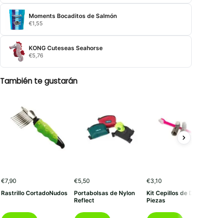
Moments Bocaditos de Salmón
€
1,55
KONG Cuteseas Seahorse
€
5,76
También te gustarán
€
7,90
€
5,50
€
3,10
Rastrillo CortadoNudos
Portabolsas de Nylon
Kit Cepillos de Dientes 3
Reflect
Piezas