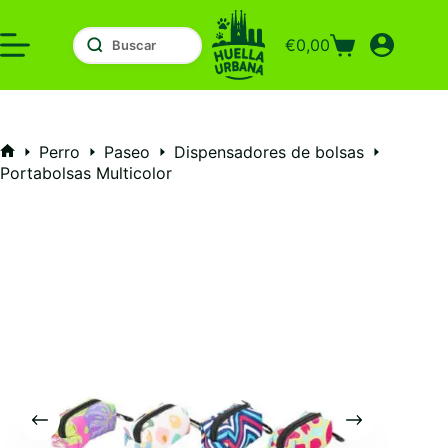
Saltar
al
€
0,00
contenido
Carro
de
compra
Perro
Paseo
Dispensadores de bolsas
Inicio
Portabolsas Multicolor