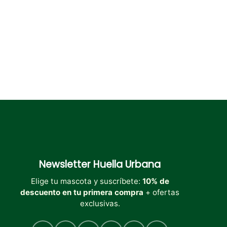
en
la
página
de
producto
Newsletter
Huella Urbana
Elige tu mascota y suscríbete:
10% de
descuento en tu primera compra
+ ofertas
exclusivas.