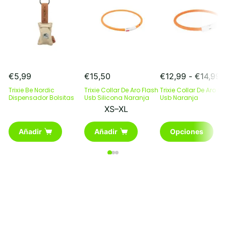
R
€
5,99
€
15,50
€
12,99
-
€
14,99
d
Trixie Be Nordic
Trixie Collar De Aro Flash
Trixie Collar De Aro Fl
p
Dispensador Bolsitas
Usb Silicona Naranja
Usb Naranja
d
XS–XL
€
Este
h
Añadir
Añadir
Opciones
producto
€
tiene
múltiples
variantes.
Las
opciones
se
pueden
elegir