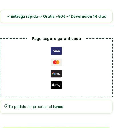
cantidad
·
·
✓ Entrega rápida
✓ Gratis +50€
✓ Devolución 14 días
Pago seguro garantizado
🕔
Tu pedido se procesa el
lunes