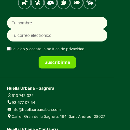
Perro
Gato
Roedores
Aves
Peces
Tortugas
Nombre
Correo electrónico
He leído y acepto la
política de privacidad
.
Suscribirme
Huella Urbana – Sagrera
613 742 322
93 677 07 54
info@huellaurbanabcn.com
Carrer Gran de la Sagrera, 164, Sant Andreu, 08027
Huella Urbana – Cantàbria