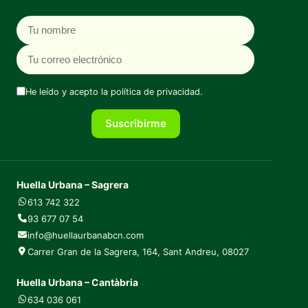
Nombre
Correo electrónico
He leído y acepto la
política de privacidad
.
Suscribirme
Huella Urbana – Sagrera
613 742 322
93 677 07 54
info@huellaurbanabcn.com
Carrer Gran de la Sagrera, 164, Sant Andreu, 08027
Huella Urbana – Cantàbria
634 036 061