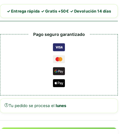
Reflect
cantidad
·
·
✓ Entrega rápida
✓ Gratis +50€
✓ Devolución 14 días
Pago seguro garantizado
🕔
Tu pedido se procesa el
lunes