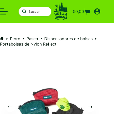
Saltar
al
€
0,00
contenido
Carro
de
compra
Perro
Paseo
Dispensadores de bolsas
Inicio
Portabolsas de Nylon Reflect