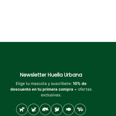
página
página
de
de
producto
producto
Newsletter
Huella Urbana
Elige tu mascota y suscríbete:
10% de
descuento en tu primera compra
+ ofertas
exclusivas.
Perro
Gato
Roedores
Aves
Peces
Tortugas