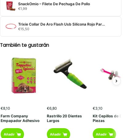
SnackOmio – Filete De Pechuga De Pollo
€
1,99
Trixie Collar De Aro Flash Usb Silicona Rojo Para Perros
€
15,50
También te gustarán
€
8,10
€
6,80
€
3,10
Farm Company
Rastrillo 20 Dientes
Kit Cepillos de Dientes 3
Empapador Adhesivo
Largos
Piezas
Añadir
Añadir
Añadir