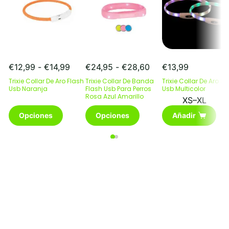
Rango
Rango
€
12,99
-
€
14,99
€
24,95
-
€
28,60
€
13,99
de
de
Trixie Collar De Aro Flash
Trixie Collar De Banda
Trixie Collar De Aro Fl
precios:
precios:
Usb Naranja
Flash Usb Para Perros
Usb Multicolor
desde
Rosa Azul Amarillo
desde
XS–XL
€12,99
€24,95
Este
Este
Opciones
Opciones
Añadir
hasta
hasta
producto
producto
€14,99
€28,60
tiene
tiene
múltiples
múltiples
variantes.
variantes.
Las
Las
opciones
opciones
se
se
pueden
pueden
elegir
elegir
en
en
la
la