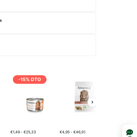
s
-15% DTO
Rango
Rango
€
1,49
-
€
25,33
€
4,95
-
€
46,95
€
16,95
-
€
72,95
de
de