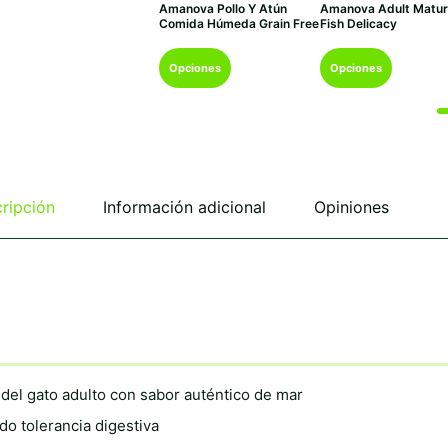
Amanova Pollo Y Atún
Amanova Adult Matu
precios:
precios
Comida Húmeda Grain Free
Fish Delicacy
desde
desde
€1,49
€16,95
Este
Este
hasta
hasta
Opciones
Opciones
€25,33
€46,9
producto
producto
tiene
tiene
múltiples
múltiples
variantes.
variantes.
Las
Las
opciones
opciones
se
se
ripción
Información adicional
Opiniones
pueden
pueden
elegir
elegir
en
en
la
la
página
página
de
de
producto
producto
 del gato adulto con sabor auténtico de mar
do tolerancia digestiva