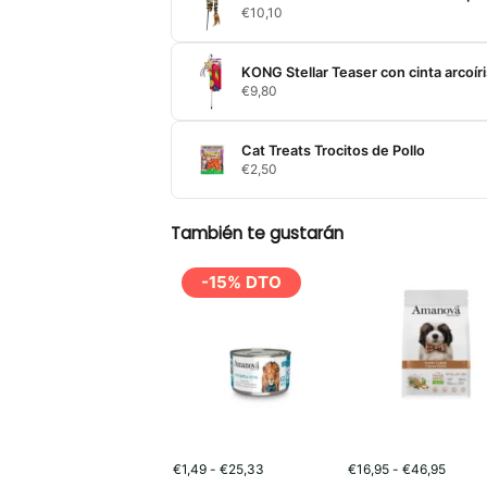
€
10,10
KONG Stellar Teaser con cinta arcoíri
€
9,80
Cat Treats Trocitos de Pollo
€
2,50
También te gustarán
-15% DTO
Rango
Rango
€
1,49
-
€
25,33
€
16,95
-
€
46,95
de
de