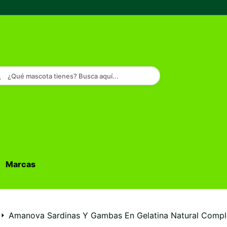
¿Qué mascota tienes? Busca aquí...
Marcas
Buscar...
Amanova Sardinas Y Gambas En Gelatina Natural Comp