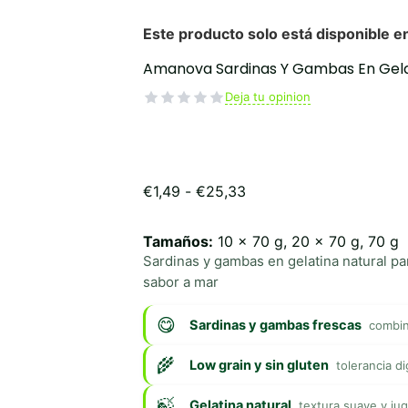
Amanova Sardinas Y Gambas En Gel
Deja tu opinion
Rango
€
1,49
-
€
25,33
de
precios:
Tamaños:
10 x 70 g, 20 x 70 g, 70 g
desde
Sardinas y gambas en gelatina natural p
€1,49
hasta
sabor a mar
€25,33
Sardinas y gambas frescas
combin
Low grain y sin gluten
tolerancia d
Gelatina natural
textura suave y ju