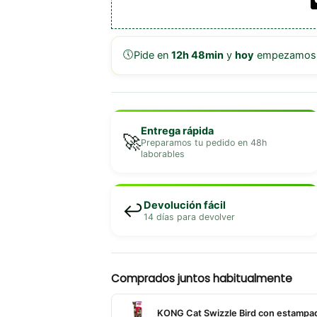
🕔
Pide en
12h 48min
y
hoy
empezamos a
Entrega rápida
🚀
Preparamos tu pedido en 48h
laborables
Devolución fácil
↩️
14 días para devolver
Comprados juntos habitualmente
KONG Cat Swizzle Bird con estampad