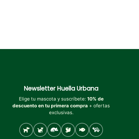
página
de
producto
Newsletter
Huella Urbana
Elige tu mascota y suscríbete:
10% de
descuento en tu primera compra
+ ofertas
exclusivas.
Perro
Gato
Roedores
Aves
Peces
Tortugas