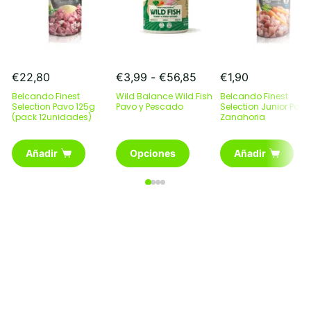
Rango
€
22,80
€
3,99
-
€
56,85
€
1,90
de
Belcando Finest
Wild Balance Wild Fish
Belcando Finest
precios:
Selection Pavo 125g
Pavo y Pescado
Selection Junior Pollo
(pack 12unidades)
desde
Zanahoria
€3,99
Este
hasta
Añadir
Opciones
Añadir
producto
€56,85
tiene
múltiples
variantes.
Las
opciones
se
pueden
elegir
en
la