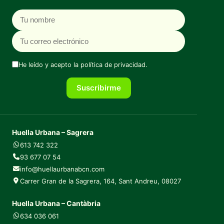
Nombre
Correo electrónico
He leído y acepto la
política de privacidad
.
Suscribirme
Huella Urbana – Sagrera
613 742 322
93 677 07 54
info@huellaurbanabcn.com
Carrer Gran de la Sagrera, 164, Sant Andreu, 08027
Huella Urbana – Cantàbria
634 036 061