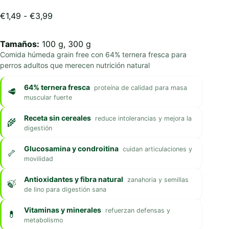
Rango
€
1,49
-
€
3,99
de
precios:
Tamaños:
100 g, 300 g
desde
Comida húmeda grain free con 64% ternera fresca para
€1,49
perros adultos que merecen nutrición natural
hasta
€3,99
64% ternera fresca
proteína de calidad para masa
muscular fuerte
Receta sin cereales
reduce intolerancias y mejora la
digestión
Glucosamina y condroitina
cuidan articulaciones y
movilidad
Antioxidantes y fibra natural
zanahoria y semillas
de lino para digestión sana
Vitaminas y minerales
refuerzan defensas y
metabolismo