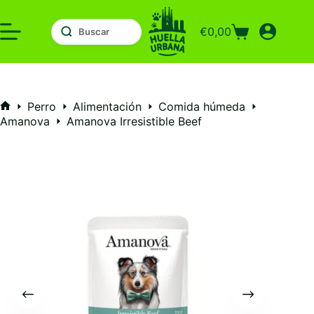
Saltar
al
€
0,00
contenido
Carro
de
compra
Perro
Alimentación
Comida húmeda
Inicio
Amanova
Amanova Irresistible Beef