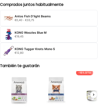
Comprados juntos habitualmente
Antos Fish D'light Beams
Rango
€
0,40
-
€
33,75
de
precios:
desde
KONG Woozles Blue M
€0,40
€
19,45
hasta
€33,75
KONG Tugger Knots Mono S
€
12,80
También te gustarán
-15% DTO