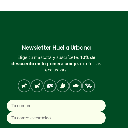
Newsletter
Huella Urbana
Elige tu mascota y suscríbete:
10% de
descuento en tu primera compra
+ ofertas
exclusivas.
Perro
Gato
Roedores
Aves
Peces
Tortugas
Nombre
Correo electrónico