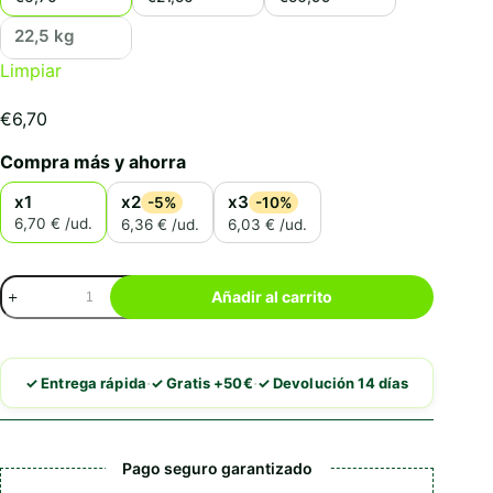
22,5 kg
Limpiar
€
6,70
Compra más y ahorra
x1
x2
x3
-5%
-10%
6,70 € /ud.
6,36 € /ud.
6,03 € /ud.
Belcando
Añadir al carrito
Junior
Maxi
cantidad
·
·
✓ Entrega rápida
✓ Gratis +50€
✓ Devolución 14 días
Pago seguro garantizado