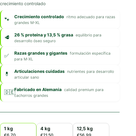
crecimiento controlado
Crecimiento controlado
ritmo adecuado para razas
grandes M-XL
26 % proteína y 13,5 % grasa
equilibrio para
desarrollo óseo seguro
Razas grandes y gigantes
formulación específica
para M-XL
Articulaciones cuidadas
nutrientes para desarrollo
articular sano
Fabricado en Alemania
calidad premium para
cachorros grandes
1 kg
4 kg
12,5 kg
€6,70
€21,50
€56,99