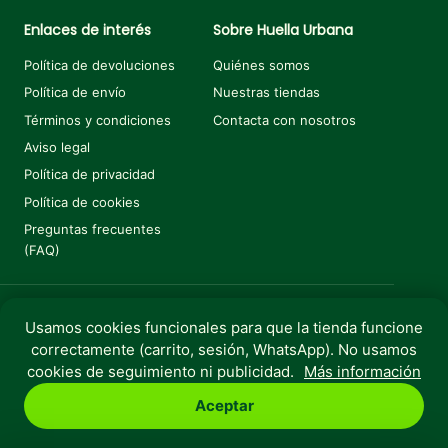
Enlaces de interés
Sobre Huella Urbana
Política de devoluciones
Quiénes somos
Política de envío
Nuestras tiendas
Términos y condiciones
Contacta con nosotros
Aviso legal
Política de privacidad
Política de cookies
Preguntas frecuentes
(FAQ)
Usamos cookies funcionales para que la tienda funcione
Añadir al carrito
€
6,70
correctamente (carrito, sesión, WhatsApp). No usamos
Copyright © 2025 Huella Urbana. Todos los derechos
cookies de seguimiento ni publicidad.
Más información
reservados.
Aceptar
Perro
Gato
Roedores
Aves
Peces
Rebajas