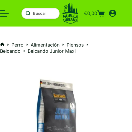
Saltar
al
€
0,00
contenido
Carro
de
compra
Perro
Alimentación
Piensos
Inicio
Belcando
Belcando Junior Maxi