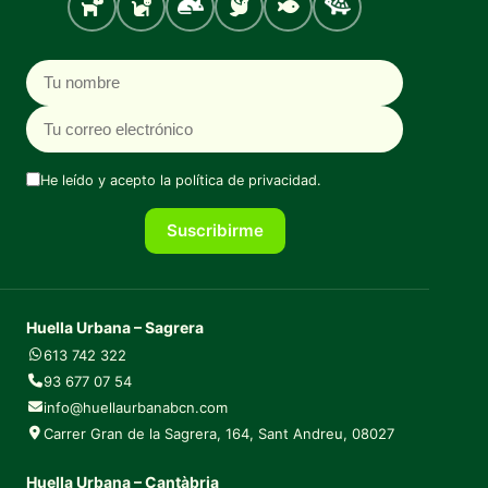
Perro
Gato
Roedores
Aves
Peces
Tortugas
Nombre
Correo electrónico
He leído y acepto la
política de privacidad
.
Suscribirme
Huella Urbana – Sagrera
613 742 322
93 677 07 54
info@huellaurbanabcn.com
Carrer Gran de la Sagrera, 164, Sant Andreu, 08027
Huella Urbana – Cantàbria