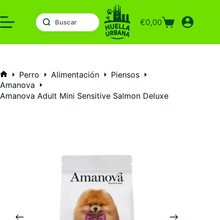
Saltar
al
€
0,00
contenido
Carro
de
compra
Perro
Alimentación
Piensos
Inicio
Amanova
Amanova Adult Mini Sensitive Salmon Deluxe