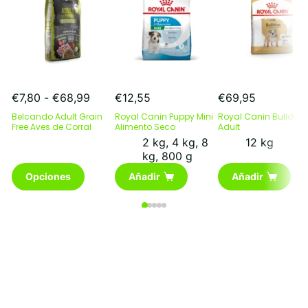
Rango
€
7,80
-
€
68,99
€
12,55
€
69,95
de
Belcando Adult Grain
Royal Canin Puppy Mini
Royal Canin Bulldog
precios:
Free Aves de Corral
Alimento Seco
Adult
desde
2 kg
,
4 kg
,
8
12 kg
€7,80
kg
,
800 g
hasta
Este
Opciones
Añadir
Añadir
€68,99
producto
tiene
múltiples
variantes.
Las
opciones
se
pueden
elegir
en