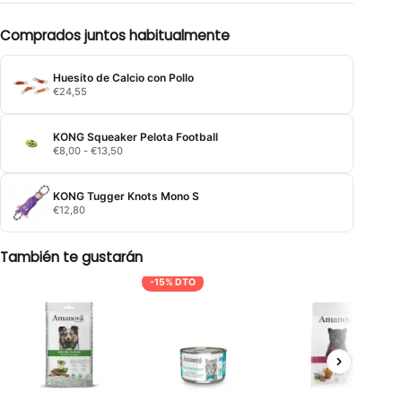
Comprados juntos habitualmente
Huesito de Calcio con Pollo
€
24,55
KONG Squeaker Pelota Football
Rango
€
8,00
-
€
13,50
de
precios:
desde
KONG Tugger Knots Mono S
€8,00
€
12,80
hasta
€13,50
También te gustarán
-15% DTO