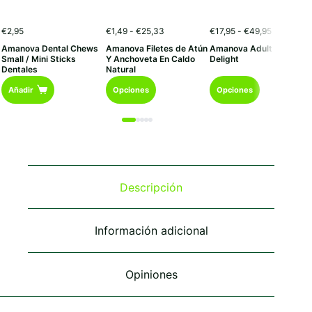
Rango
Rango
€
2,95
€
1,49
-
€
25,33
€
17,95
-
€
49,95
de
de
Amanova Dental Chews
Amanova Filetes de Atún
Amanova Adult Turkey
precios:
precios:
Small / Mini Sticks
Y Anchoveta En Caldo
Delight
desde
desde
Dentales
Natural
€1,49
€17,95
Este
Este
hasta
hasta
Añadir
Opciones
Opciones
€25,33
€49,95
producto
producto
tiene
tiene
múltiples
múltiples
variantes.
variantes.
Las
Las
opciones
opciones
se
se
Descripción
pueden
pueden
elegir
elegir
en
en
Información adicional
la
la
página
página
de
de
Opiniones
producto
producto