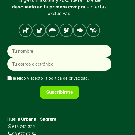
Elige tu mascota y suscríbete:
10% de
descuento en tu primera compra
+ ofertas
exclusivas.
Perro
Gato
Roedores
Aves
Peces
Tortugas
Nombre
Correo electrónico
He leído y acepto la
política de privacidad
.
Suscribirme
Huella Urbana – Sagrera
613 742 322
93 677 07 54