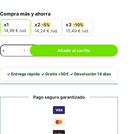
Compra más y ahorra
x1
x2
x3
-5%
-10%
14,99 € /ud.
14,24 € /ud.
13,49 € /ud.
Churu
Añadir al carrito
Cat
Skin&Coat
Variedades
de
·
·
✓ Entrega rápida
✓ Gratis +50€
✓ Devolución 14 días
Pollo
cantidad
Pago seguro garantizado