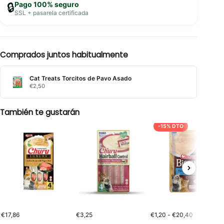
Pago 100% seguro
🔒
SSL + pasarela certificada
Comprados juntos habitualmente
Cat Treats Torcitos de Pavo Asado
€
2,50
También te gustarán
-15% DTO
Rango
€
17,86
€
3,25
€
1,20
-
€
20,40
de