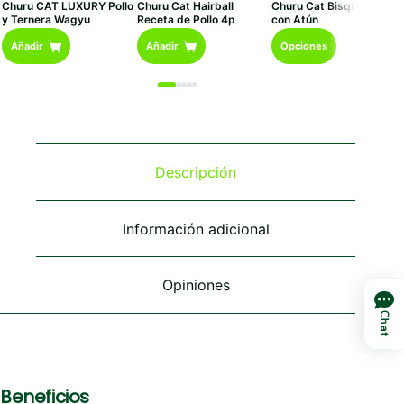
Churu CAT LUXURY Pollo
Churu Cat Hairball
Churu Cat Bisque Pollo
precios:
y Ternera Wagyu
Receta de Pollo 4p
con Atún
desde
Este
€1,20
Añadir
Añadir
Opciones
hasta
producto
€20,40
tiene
múltiples
variantes.
Las
opciones
se
Descripción
pueden
elegir
en
Información adicional
la
página
de
Opiniones
producto
Chat
Beneficios