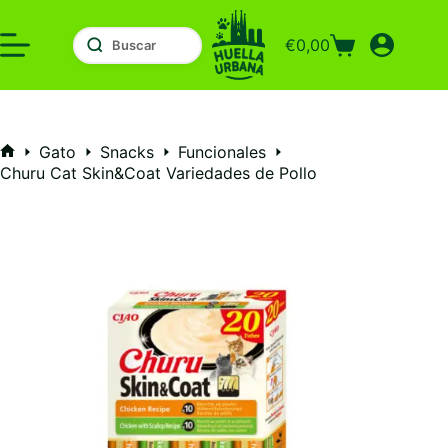
Saltar
al
€
0,00
contenido
Carro
de
compra
Gato
Snacks
Funcionales
Inicio
Churu Cat Skin&Coat Variedades de Pollo