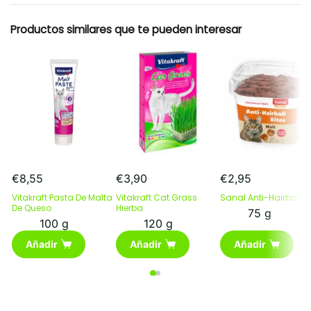
Productos similares que te pueden interesar
€
8,55
€
3,90
€
2,95
Vitakraft Pasta De Malta
Vitakraft Cat Grass
Sanal Anti-Hairball B
De Queso
Hierba
75 g
100 g
120 g
Añadir
Añadir
Añadir