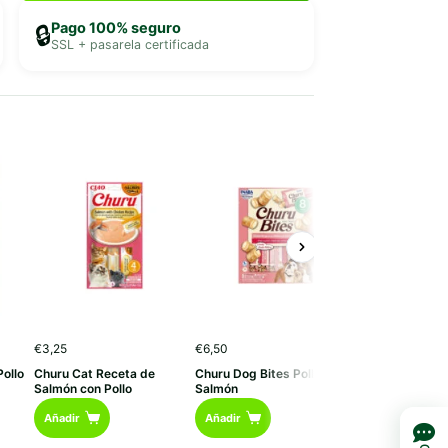
Pago 100% seguro
🔒
SSL + pasarela certificada
€
3,25
€
6,50
€
24,99
ollo
Churu Cat Receta de
Churu Dog Bites Pollo con
Churu Cat Vari
Salmón con Pollo
Salmón
Pollo
Añadir
Añadir
Añadir