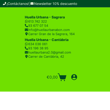
¡Contáctanos!
|
Newsletter 10% descuento
Huella Urbana - Sagrera
613 742 322
93 677 07 54
info@huellaurbanabcn.com
Carrer Gran de la Sagrera, 164
Huella Urbana - Cantàbria
634 036 061
93 196 38 95
huellaurbana2.0@gmail.com
Carrer de Cantàbria, 42
€
0,00
Carro
de
compra