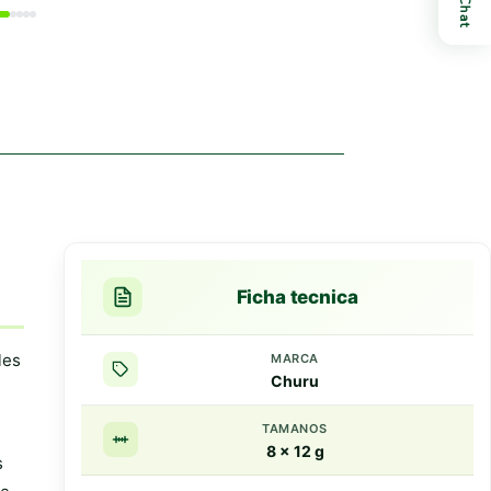
Chat
Ficha tecnica
les
MARCA
Churu
TAMANOS
8 x 12 g
s