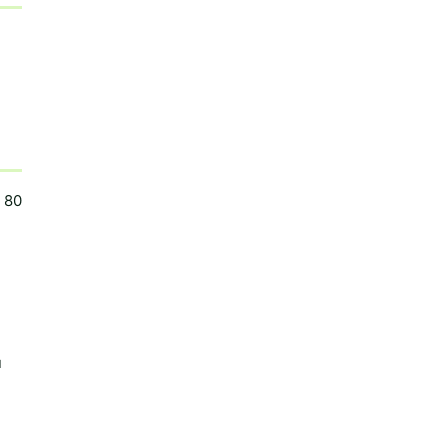
: 80
u