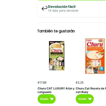
Devolución fácil
↩️
14 días para devolver
También te gustarán
€
17,86
€
3,25
Churu CAT LUXURY Atún y
Churu Cat Receta de P
Lenguado
con Buey
Añadir
Añadir