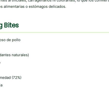
tes artificiales, carragenanos ni colorantes, lo que los convier
es alimentarias o estómagos delicados.
 Bites
oso de pollo
dantes naturales)
o
umedad (72%)
ia