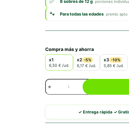
8 sobres de 12 g
porciones individu
Para todas las edades
premio apto 
Compra más y ahorra
x1
x2
x3
-5%
-10%
6,50 € /ud.
6,17 € /ud.
5,85 € /ud.
Churu
Dog
Bites
Receta
de
Pollo
·
✓ Entrega rápida
✓ Grat
cantidad